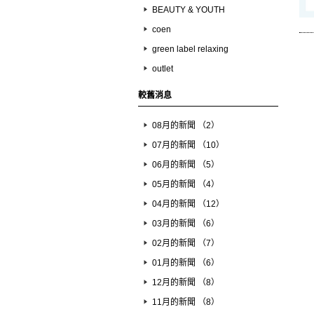
BEAUTY & YOUTH
coen
green label relaxing
outlet
較舊消息
08月的新聞 （2）
07月的新聞 （10）
06月的新聞 （5）
05月的新聞 （4）
04月的新聞 （12）
03月的新聞 （6）
02月的新聞 （7）
01月的新聞 （6）
12月的新聞 （8）
11月的新聞 （8）