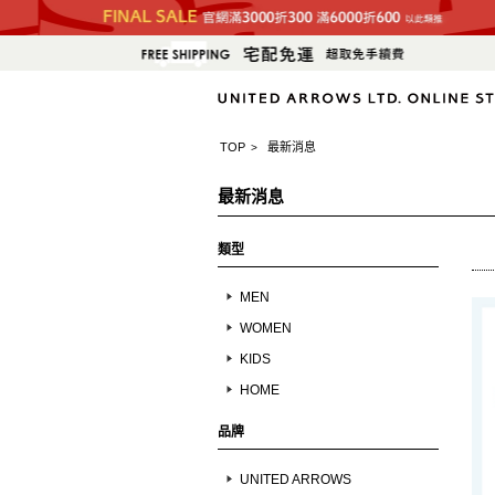
TOP
最新消息
>
最新消息
類型
MEN
WOMEN
KIDS
HOME
品牌
UNITED ARROWS