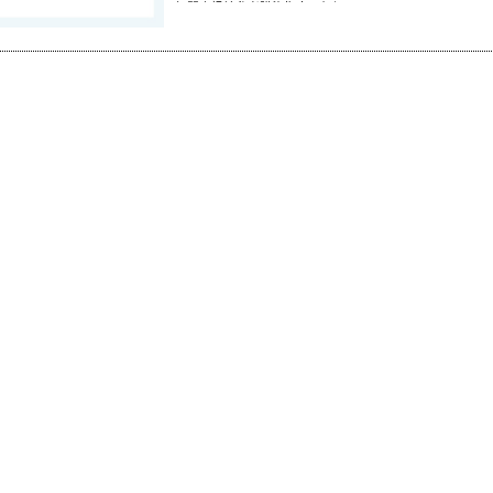
相關資訊請參考購物指南：
仔細
閱讀