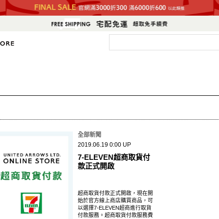
全部新聞
2019.06.19 0:00 UP
7-ELEVEN超商取貨付
款正式開啟
超商取貨付款正式開啟，現在開
始於官方線上商店購買商品，可
以選擇7-ELEVEN超商進行取貨
付款服務。超商取貨付款服務費