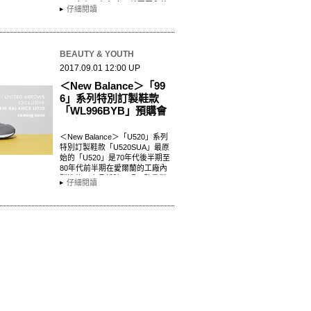
2007年起，每年度以美國國內的
仔細閱讀
設計師／品牌為對象進行選拔
後…
BEAUTY & YOUTH
2017.09.01 12:00 UP
＜New Balance＞「99
6」系列特別訂製鞋款
「WL996BYB」預購會
開跑
＜New Balance＞「U520」系列
特別訂製鞋款「U520SUA」最原
始的「U520」是70年代後半期至
80年代前半期在愛爾蘭的工廠內
製造的，商品編號不明且數量稀
仔細閱讀
少。復刻製成了本款＜N…