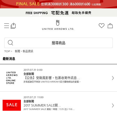
0
搜尋商品
TOP
>
新聞・新品資訊
最新消息
2017.07.31 0:00
全部新聞
【公告】受颱風影響，包裹收寄件訊息…
非常感謝您平時對 UNITED ARROWS官方購物網站的愛戴。
2017.07.21 11:00
全部新聞
2017 SUMMER SALE開…
2017 SUMMER SALE 開始！時間：7/21(五) 11:0…