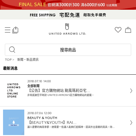
0
搜尋商品
TOP
>
新聞・新品資訊
最新消息
2018.07.10 14:00
全部新聞
【公告】官方購物網站 颱風瑪莉亞宅…
非常感謝您平時對 UNITED ARROWS官方購物網站的愛戴。
2018.07.06 12:00
BEAUTY & YOUTH
【BEAUTY&YOUTH】RAI…
讓人憂鬱的梅雨季節，總需要一些讓人能夠打起精神、提高外出意願的雨具。除…