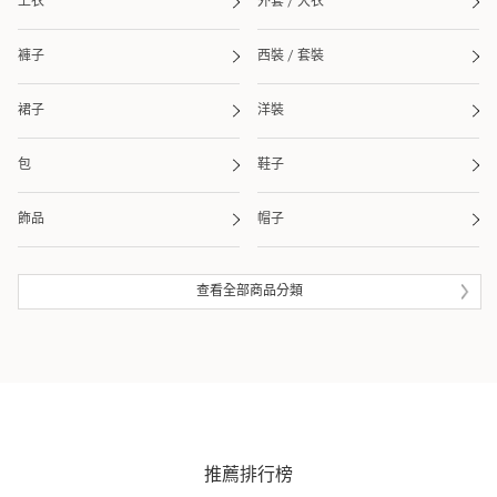
上衣
外套 / 大衣
褲子
西裝 / 套裝
裙子
洋裝
包
鞋子
飾品
帽子
皮夾 / 錢包
流行雜貨
查看全部商品分類
生活雜貨
眼鏡
泳衣 / 海灘用品
推薦排行榜