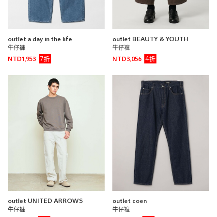
UNITED ARROWS 大安店
170cm
尺寸感
窄
寬
outlet a day in the life
outlet BEAUTY & YOUTH
牛仔褲
牛仔褲
重量
重
輕
7折
4折
NTD1,953
NTD3,056
厚度
薄
厚
柔軟性
硬
軟
彈性
無彈性
彈性好
透明度
不透明
很透明
UNITED ARROWS & SONS
UNITED ARROWS
UNITED ARROWS 微風信義
店
outlet UNITED ARROWS
outlet coen
牛仔褲
牛仔褲
175cm