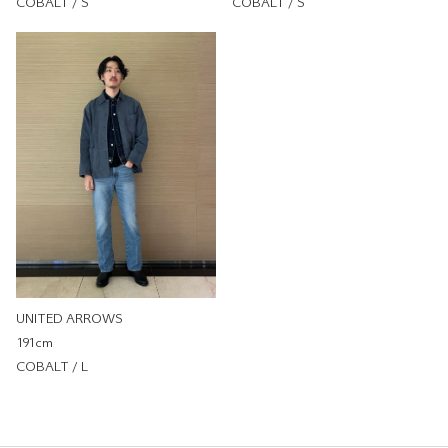
COBALT / S
COBALT / S
SONS C-03 微喇叭丹寧褲
UNITED ARROWS
UNITED ARROWS 林口
OUTLET
165cm
尺寸感
窄
寬
重量
重
輕
厚度
薄
厚
柔軟性
硬
軟
彈性
無彈性
彈性好
透明度
不透明
很透明
UNITED ARROWS
191cm
COBALT / L