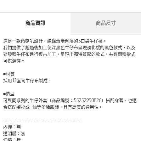
商品資訊
商品尺寸
這是一款微喇叭設計，線條清晰俐落的5口袋牛仔褲。
我們提供了經過後加工使深黑色牛仔布呈現淡化感的黑色款式，以及
對靛藍牛仔布進行復古加工，呈現出獨特質感的款式，共有兩種款式
可供選擇。
■材質
採用12盎司牛仔布製成。
■造型
可與同系列的牛仔外套（商品編號：55252990826）搭配穿著，也適
合搭配襯衫或T恤等多種服飾，具有高度的通用性。
============================
內裡：無
透明感：無
伸縮：無