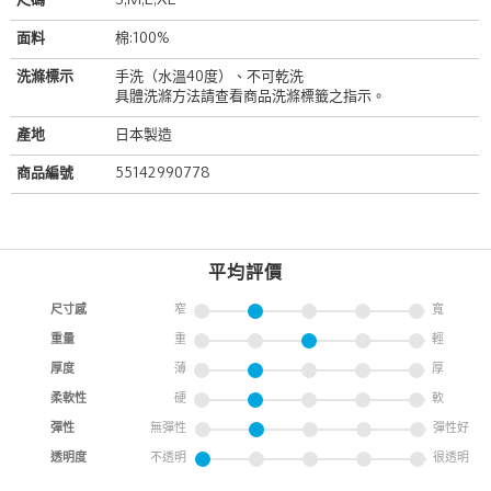
尺碼
S,M,L,XL
面料
棉:100%
洗滌標示
手洗（水溫40度）、不可乾洗
具體洗滌方法請查看商品洗滌標籤之指示。
產地
日本製造
商品編號
55142990778
平均評價
尺寸感
窄
寬
重量
重
輕
厚度
薄
厚
柔軟性
硬
軟
彈性
無彈性
彈性好
透明度
不透明
很透明