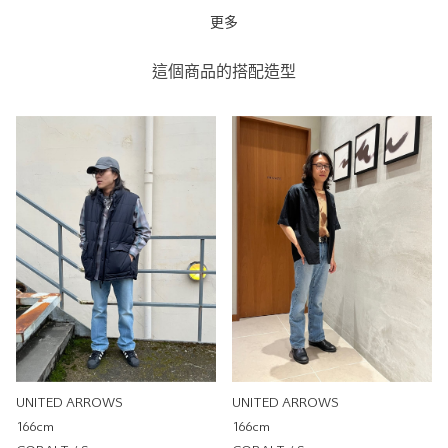
更多
SONS 直筒牛仔褲
UNITED ARROWS
這個商品的搭配造型
UNITED ARROWS 林口
OUTLET
179cm
尺寸感
窄
寬
重量
重
輕
厚度
薄
厚
柔軟性
硬
軟
彈性
無彈性
彈性好
透明度
不透明
很透明
UNITED ARROWS
UNITED ARROWS
166cm
166cm