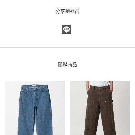
日本製 UA牛仔褲
分享到社群
UNITED ARROWS
UNITED ARROWS 大安店
172cm
尺寸感
窄
寬
重量
重
輕
厚度
薄
厚
關聯商品
柔軟性
硬
軟
彈性
無彈性
彈性好
透明度
不透明
很透明
SONS 喇叭丹寧褲
UNITED ARROWS