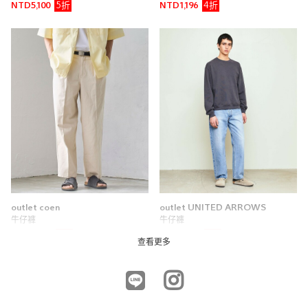
5折
4折
NTD5,100
NTD1,196
尺寸感
窄
寬
重量
重
輕
厚度
薄
厚
柔軟性
硬
軟
彈性
無彈性
彈性好
透明度
不透明
很透明
outlet coen
outlet UNITED ARROWS
牛仔褲
牛仔褲
4折
5折
NTD1,276
NTD4,900
查看更多