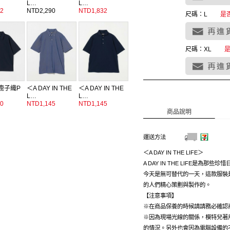
L…
L…
2
NTD2,290
NTD1,832
尺碼：L
是
尺碼：XL
i 鹿子織P
＜A DAY IN THE
＜A DAY IN THE
L…
L…
0
NTD1,145
NTD1,145
商品說明
運送方法
＜A DAY IN THE LIFE＞
A DAY IN THE LIFE是為
今天是無可替代的一天，這款服裝
的人們精心策劃與製作的。
【注意事項】
※在商品保養的時候請請務必確認
※因為現場光線的關係，模特兒著
的情況。另外也會因為電腦設備的