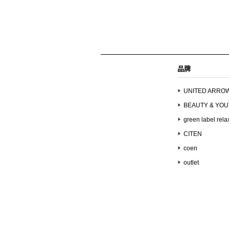
品牌
UNITED ARRO
BEAUTY & YO
green label rela
CITEN
coen
outlet