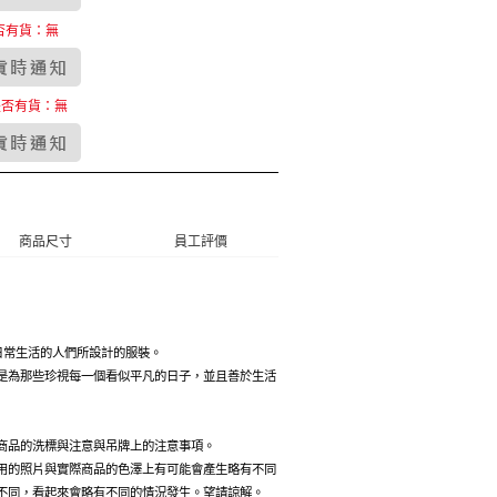
否有貨：無
是否有貨：無
商品尺寸
員工評價
那些珍惜日常生活的人們所設計的服裝。
是為那些珍視每一個看似平凡的日子，並且善於生活
商品的洗標與注意與吊牌上的注意事項。
用的照片與實際商品的色澤上有可能會產生略有不同
不同，看起來會略有不同的情況發生。望請諒解。