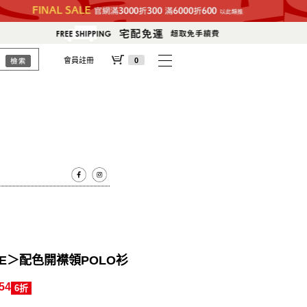
會員註冊
0
 LIFE＞配色開襟領POLO衫
54
6折