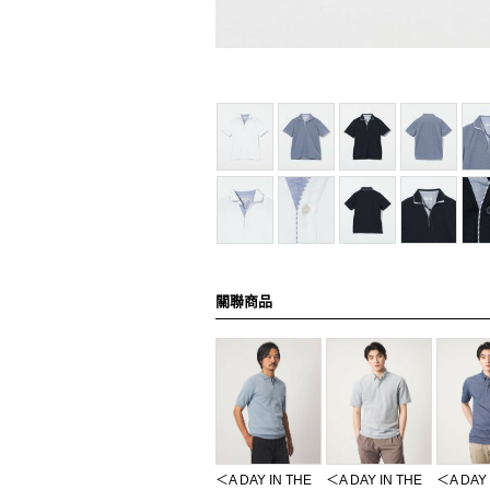
關聯商品
＜A DAY IN THE
＜A DAY IN THE
＜A DAY 