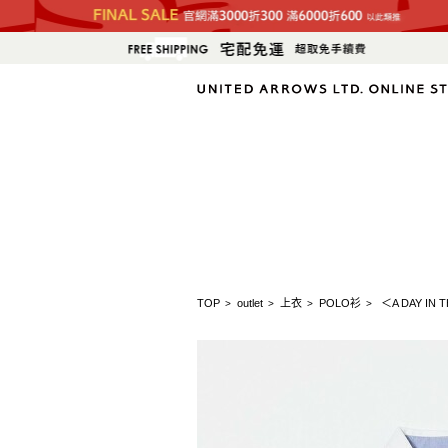
TOP
outlet
上衣
POLO衫
＜A DAY IN
>
>
>
>