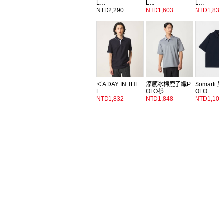
L…
L…
L…
NTD2,290
NTD1,603
NTD1,83
＜A DAY IN THE
涼感冰棉鹿子織P
Somart
L…
OLO衫
OLO…
NTD1,832
NTD1,848
NTD1,10