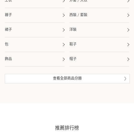
上衣
外套 / 大衣
褲子
西裝 / 套裝
裙子
洋裝
包
鞋子
飾品
帽子
皮夾 / 錢包
流行雜貨
查看全部商品分類
生活雜貨
眼鏡
泳衣 / 海灘用品
推薦排行榜