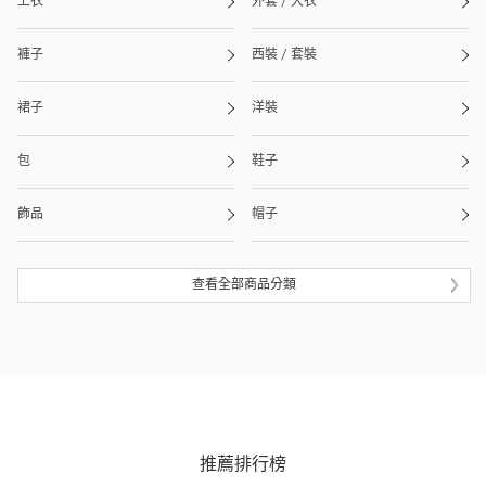
上衣
外套 / 大衣
褲子
西裝 / 套裝
裙子
洋裝
包
鞋子
飾品
帽子
皮夾 / 錢包
流行雜貨
查看全部商品分類
生活雜貨
眼鏡
泳衣 / 海灘用品
推薦排行榜