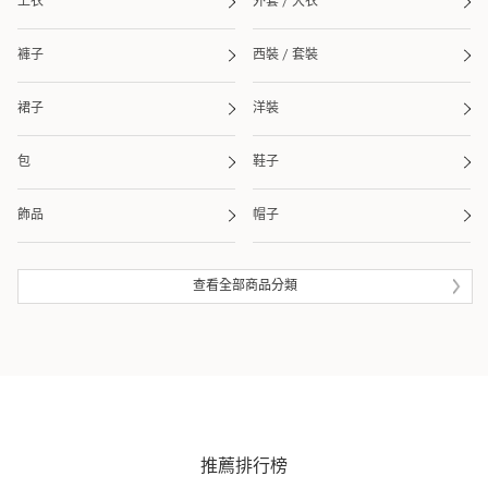
上衣
外套 / 大衣
褲子
西裝 / 套裝
裙子
洋裝
包
鞋子
飾品
帽子
皮夾 / 錢包
流行雜貨
查看全部商品分類
生活雜貨
眼鏡
泳衣 / 海灘用品
推薦排行榜