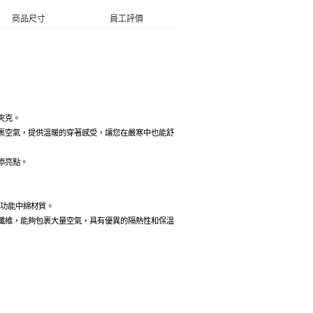
商品尺寸
員工評價
夾克。
裹空氣，提供溫暖的穿著感受，讓您在嚴寒中也能舒
添亮點。
發的高功能中綿材質。
纖維，能夠包裹大量空氣，具有優異的隔熱性和保溫