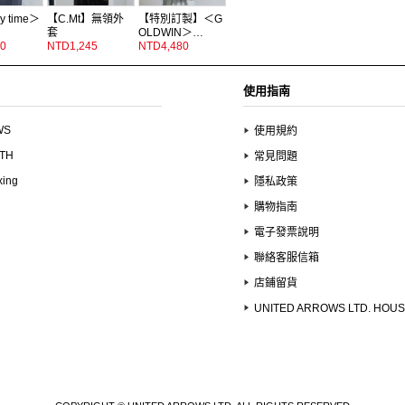
y time＞
【C.Mt】無領外
【特別訂製】＜G
套
OLDWIN＞…
0
NTD1,245
NTD4,480
使用指南
WS
使用規約
UTH
常見問題
xing
隱私政策
購物指南
電子發票說明
聯絡客服信箱
店鋪留貨
UNITED ARROWS LTD. HOU