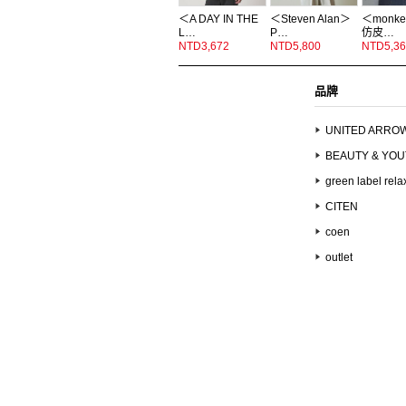
＜A DAY IN THE
＜Steven Alan＞
＜monke
L…
P…
仿皮…
NTD3,672
NTD5,800
NTD5,36
品牌
UNITED ARRO
BEAUTY & YO
green label rela
CITEN
coen
outlet