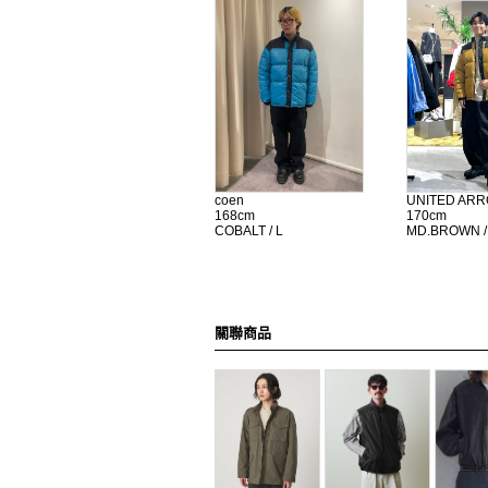
UNITED AR
coen
170cm
168cm
MD.BROWN /
COBALT / L
關聯商品