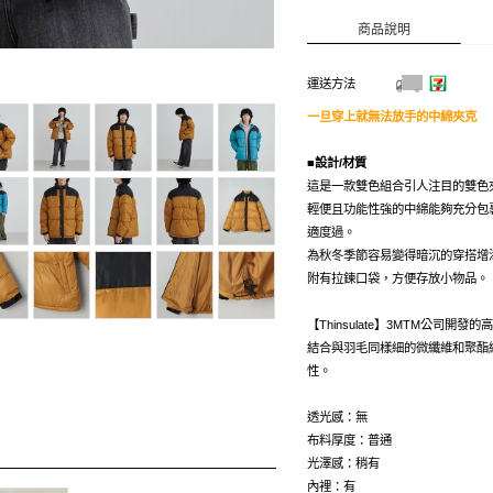
商品說明
運送方法
一旦穿上就無法放手的中綿夾克
■設計/材質
這是一款雙色組合引人注目的雙色
輕便且功能性強的中綿能夠充分包
適度過。
為秋冬季節容易變得暗沉的穿搭增
附有拉鍊口袋，方便存放小物品。
【Thinsulate】3MTM公司開
結合與羽毛同樣細的微纖維和聚酯
性。
透光感：無
布料厚度：普通
光澤感：稍有
內裡：有