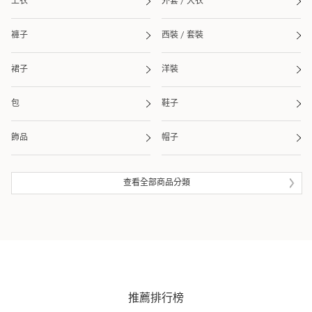
上衣
外套 / 大衣
褲子
西裝 / 套裝
裙子
洋裝
包
鞋子
飾品
帽子
皮夾 / 錢包
流行雜貨
查看全部商品分類
生活雜貨
眼鏡
泳衣 / 海灘用品
推薦排行榜