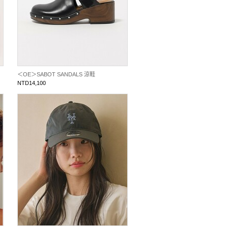
＜OE＞SABOT SANDALS 涼鞋
NTD14,100