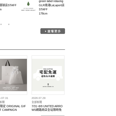
green label relaxing
coen
n環球店STAFF
GLR南港LaLaport店
coen南港LaLaport店
m
STAFF
STAFF
178cm
156cm
.07.31
2026.07.29
新聞
全部新聞
定 ORIGINAL GIF
7/31~8/9 UNITED ARRO
IT CAMPAIGN
WS網路商店全站限時免
運、超取免手續費