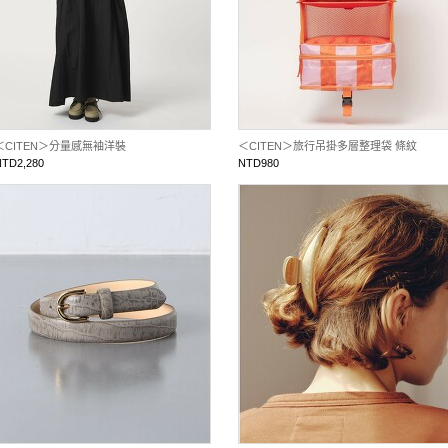
＜CITEN＞分量感無袖洋裝
＜CITEN＞旅行吊掛多層整理袋 條紋
NTD2,280
NTD980