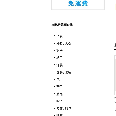
en
coen
coen
en南港LaLaport店
coen南港LaLaport店
coen南港LaLaport店
AFF
STAFF
STAFF
6cm
156cm
156cm
按商品分類查找
上衣
外套 / 大衣
褲子
裙子
洋裝
西裝 / 套裝
包
鞋子
飾品
2
帽子
皮夾 / 錢包