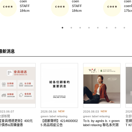
coen
coen
coen
coe
STAFF
STAFF
175c
184cm
184cm
最新消息
023.06.07
2026.08.04
2026.08.03
2026
全部新聞
green label relaxing
green label relaxing
全部
【會員禮遇更新】400元
【道歉聲明】4214600002
To b. by agnès b. × green
官網限
折價券&首購優惠
5 商品瑕疵公告
label relaxing 聯名系列第
T K
二彈EC先行預購會