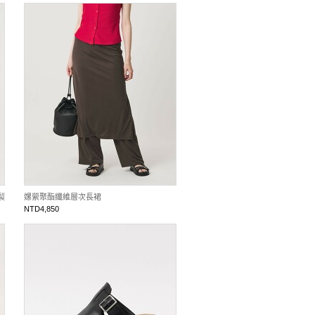
製
嫘縈聚酯纖維層次長裙
NTD4,850