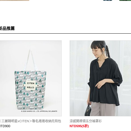
新品推薦
＜三麗鷗明星xCITEN＞聯名捲捲收納托特包
涼感開襟領五分袖罩衫
NTD900
NTD595(5折)