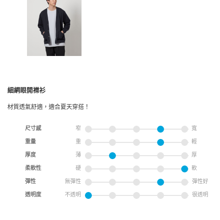
細網眼開襟衫
材質透氣舒適，適合夏天穿搭！
尺寸感
窄
寬
重量
重
輕
厚度
薄
厚
柔軟性
硬
軟
彈性
無彈性
彈性好
透明度
不透明
很透明