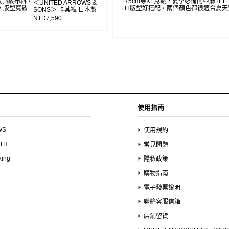
棉質斜紋布料，
175cm穿XL寬鬆，夏季必備的亞麻TEE
＜UNITED ARROWS &
，版型寬鬆
FIT版型好搭配，兩個顏色都很適合夏天
SONS＞ 卡其褲 日本製
NTD7,590
使用指南
WS
使用規約
UTH
常見問題
xing
隱私政策
購物指南
電子發票說明
聯絡客服信箱
店鋪留貨