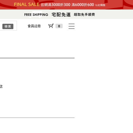
會員註冊
0
義店