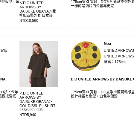
出雙排版型，領
175cm穿XL寬鬆，DO系列新款雙排
＜D.O UNITED
一樣的是領片的位置再更寬
ARROWS BY
DAISUKE OBANA＞雙
排釦西裝外套 日本製
NTD10,560
Noa
大安店
UNITED ARRO
UNITED ARROWS
身高：175cm
ANA
D.O UNITED ARROWS BY DAISUKE
LO衫，今年
175cm穿XL寬鬆，DO夏季推薦寬鬆版
＜D.O UNITED
褲做成套搭
設計相當有造型，白色款偏透
ARROWS BY
DAISUKE OBANA＞I
COL D/SSL PL SHIRT
26SS/POLO衫
NTD5,940