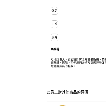
休閒
日系
皮鞋
樂福鞋
尺寸感偏大，鞋面設計有金屬飾做點綴，整
高雅感，搭配上可使用西裝褲及寬鬆褲款即
舒適度兼具的鞋款。
此員工對其他商品的評價