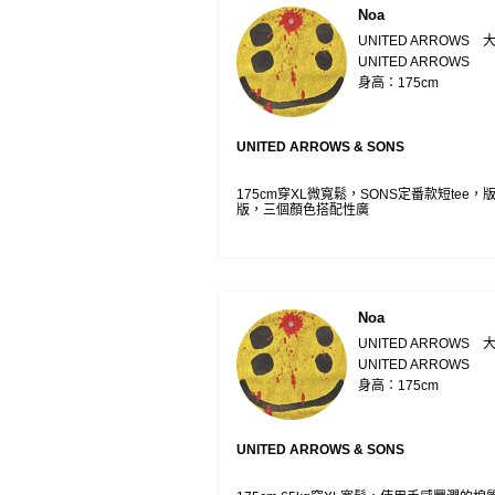
Noa
UNITED ARROWS 
UNITED ARROWS
身高：175cm
UNITED ARROWS & SONS
175cm穿XL微寬鬆，SONS定番款短tee
版，三個顏色搭配性廣
Noa
UNITED ARROWS 
UNITED ARROWS
身高：175cm
UNITED ARROWS & SONS