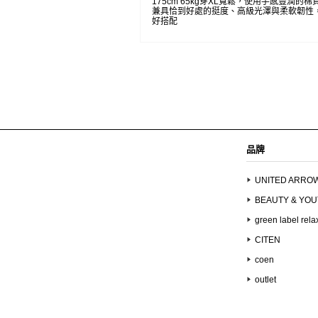
175cm 65kg穿XL寬鬆，使用手感豐潤的
兼具恰到好處的挺度、高級光澤與柔軟韌性
好搭配
品牌
UNITED ARRO
BEAUTY & YO
green label rela
CITEN
coen
outlet