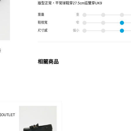
版型正常，平常球鞋穿27.5cm這雙穿UK9
重量
重
鞋楦寬
窄
尺寸感
偏小
鞋
相關商品
口OUTLET