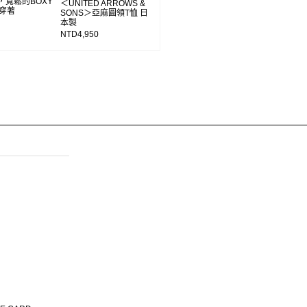
，寬鬆的BOXY
＜UNITED ARROWS &
穿著
SONS＞亞麻圓領T恤 日
本製
NTD4,950