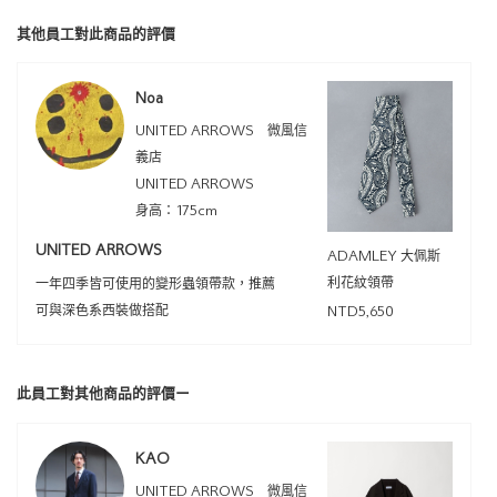
其他員工對此商品的評價
Noa
UNITED ARROWS 微風信
義店
UNITED ARROWS
身高：175cm
UNITED ARROWS
ADAMLEY 大佩斯
利花紋領帶
一年四季皆可使用的變形蟲領帶款，推薦
可與深色系西裝做搭配
NTD5,650
此員工對其他商品的評價ー
KAO
UNITED ARROWS 微風信