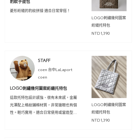
豹紋手提包
菱形絎縫的豹紋拼接 適合日常穿搭！
LOGO刺繡幾何圖案
絎縫托特包
NTD1,390
STAFF
coen 台中LaLaport
coen
LOGO刺繡幾何圖案絎縫托特包
這款托特包設計感強、很有未來感，金屬
LOGO刺繡幾何圖案
光澤配上格紋鋪棉材質，非常搶眼也有個
絎縫托特包
性。輕巧實用，適合日常使用或當造型亮
點。
NTD1,390