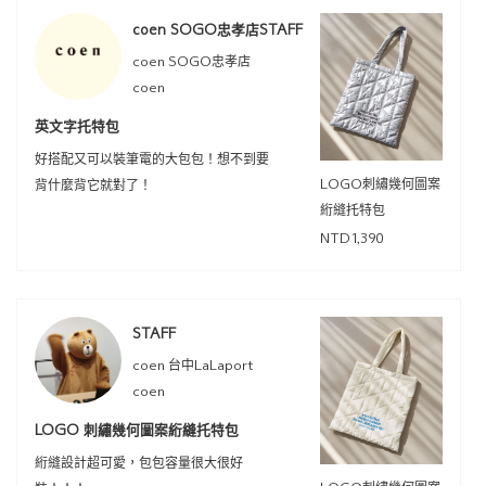
coen SOGO忠孝店STAFF
coen SOGO忠孝店
coen
英文字托特包
好搭配又可以裝筆電的大包包！想不到要
LOGO刺繡幾何圖案
背什麼背它就對了！
絎縫托特包
NTD1,390
STAFF
coen 台中LaLaport
coen
LOGO 刺繡幾何圖案絎縫托特包
絎縫設計超可愛，包包容量很大很好