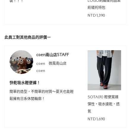
LOGO刺繡幾何圖案
裝！！！
絎縫托特包
NTD1,390
此員工對其他商品的評價ー
coen南山店STAFF
coen 微風南山店
coen
快乾吸水輕便褲！
簡單的造型，不簡單的材質～夏天也能輕
SOTA(R) 輕便寬褲
鬆擁有日系休閒輪廓！
彈性・吸水速乾・透
氣
NTD1,690