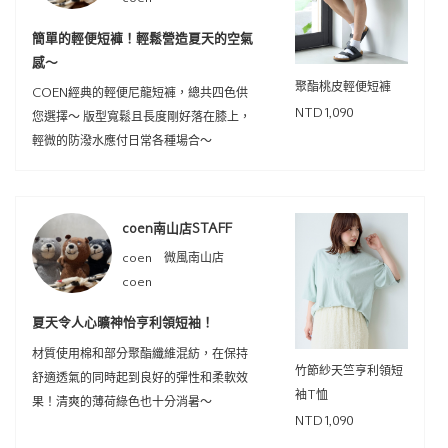
簡單的輕便短褲！輕鬆營造夏天的空氣
感～
聚酯桃皮輕便短褲
COEN經典的輕便尼龍短褲，總共四色供
NTD1,090
您選擇～ 版型寬鬆且長度剛好落在膝上，
輕微的防潑水應付日常各種場合～
coen南山店STAFF
coen 微風南山店
coen
夏天令人心曠神怡亨利領短袖！
材質使用棉和部分聚酯纖維混紡，在保持
竹節紗天竺亨利領短
舒適透氣的同時起到良好的彈性和柔軟效
袖T恤
果！清爽的薄荷綠色也十分消暑～
NTD1,090