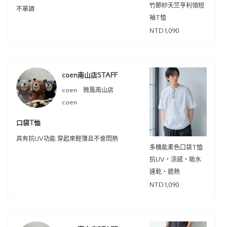
竹節紗天竺亨利領短
不單調
袖T恤
NTD1,090
coen南山店STAFF
coen 微風南山店
coen
口袋T恤
具有抗UV功能 穿起來輕薄且不會悶熱
多機能素色口袋T恤
抗UV・涼感・吸水
速乾・遮熱
NTD1,090