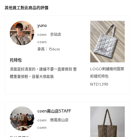
其他員工對此商品的評價
yuno
coen 京站店
coen
身高：156cm
托特包
LOGO刺繡幾何圖案
漆面是好清潔的，建議不要一直摩擦到 整
絎縫托特包
體重量很輕，容量大很能裝
NTD1,390
coen南山店STAFF
coen 微風南山店
coen