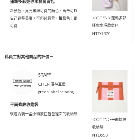
蓬鬆多彩迷你水桶肩背包
新顏色，亮亮繽紛可愛的顏色，背帶可以
＜CITEN＞蓬鬆多彩
自己調整長度，可斜背肩背，推紫色！很
迷你水桶肩背包
可愛
NTD1,370
此員工對其他商品的評價ー
STAFF
CITEN 漢神巨蛋
green label relaxing
平面條紋收納袋
很適合裝一些小物放在包包裡面的收納袋
＜CITEN＞平面條紋
收納袋
NTD550