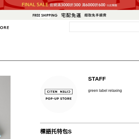
STAFF
green label relaxing
標語托特包S