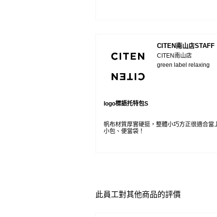
CITEN南山店STAFF
CITEN南山店
green label relaxing
logo標語托特包S
帆布材質厚實硬挺，整體小巧方正很適合當
小包、便當袋！
此員工對其他商品的評價