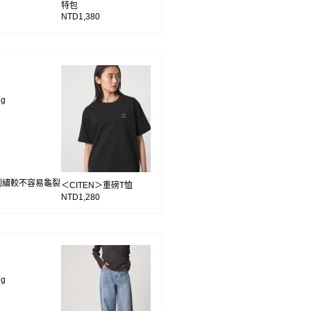
特包
NTD1,380
ng
刺繡較不容易龜裂
＜CITEN＞重磅T恤
NTD1,280
ng