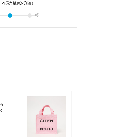
！內還有雙層的分隔！
輕
南西
ng