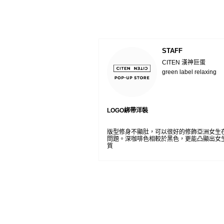
STAFF
CITEN 漢神巨蛋
green label relaxing
LOGO綁帶洋裝
版型修身不顯肚，可以很好的修飾亞洲女生
問題。深咖啡色相較於黑色，更能凸顯出女
質