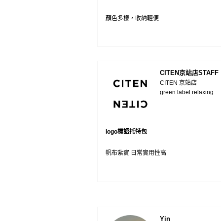
顏色多樣，收納輕便
CITEN京站店STAFF
CITEN 京站店
green label relaxing
logo標語托特包
帆布紮實 日常實用性高
Yin