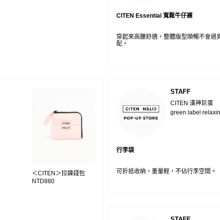
CITEN Essential 寬鬆牛仔褲
穿起來高腰舒適，整體版型順暢不會過
配。
STAFF
CITEN 漢神巨蛋
green label relaxi
行李袋
可折抵收納，重量輕，不佔行李空間。
＜CITEN＞拉鍊錢包
NTD880
STAFF