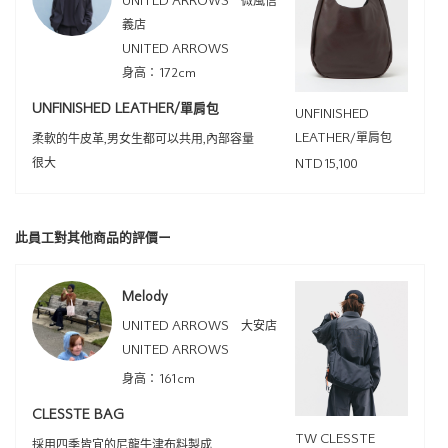
UNITED ARROWS 微風信
義店
UNITED ARROWS
身高：172cm
UNFINISHED LEATHER/單肩包
UNFINISHED
LEATHER/單肩包
柔軟的牛皮革,男女生都可以共用,內部容量
很大
NTD15,100
此員工對其他商品的評價ー
Melody
UNITED ARROWS 大安店
UNITED ARROWS
身高：161cm
CLESSTE BAG
TW CLESSTE
採用四季皆宜的尼龍牛津布料製成