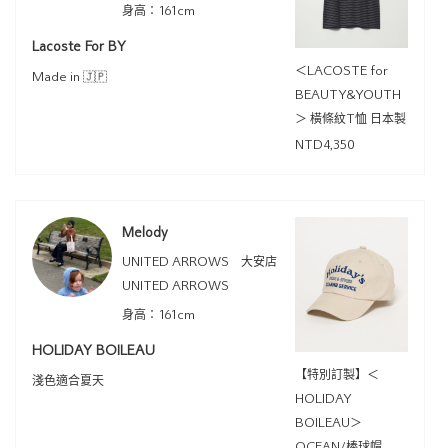
身高：161cm
Lacoste For BY
＜LACOSTE for
Made in 🇯🇵
BEAUTY&YOUTH
＞ 橫條紋T恤 日本製
NTD4,350
Melody
UNITED ARROWS 大安店
UNITED ARROWS
身高：161cm
HOLIDAY BOILEAU
【特別訂製】＜
淺色適合夏天
HOLIDAY
BOILEAU＞
OCEAN/棒球帽