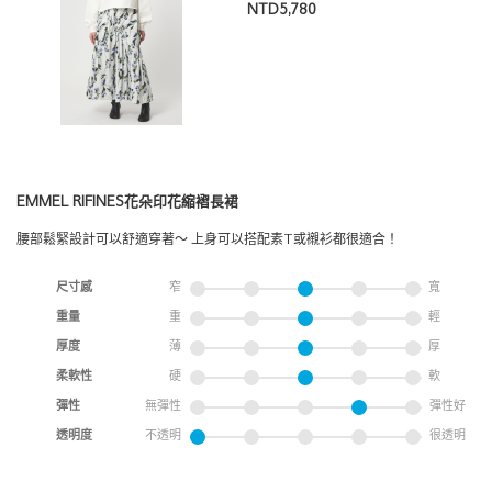
NTD5,780
EMMEL RIFINES花朵印花縮褶長裙
腰部鬆緊設計可以舒適穿著～ 上身可以搭配素T或襯衫都很適合！
尺寸感
窄
寬
重量
重
輕
厚度
薄
厚
柔軟性
硬
軟
彈性
無彈性
彈性好
透明度
不透明
很透明