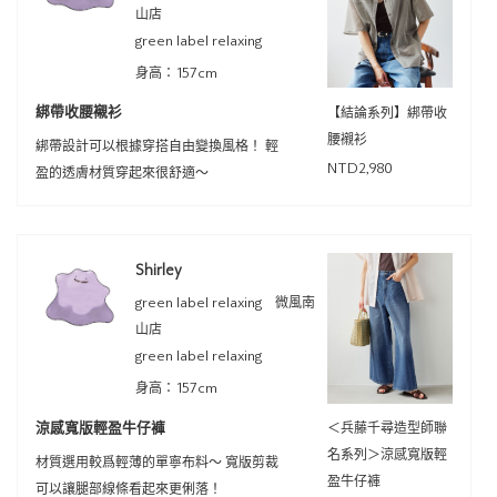
山店
green label relaxing
身高：157cm
綁帶收腰襯衫
【結論系列】綁帶收
腰襯衫
綁帶設計可以根據穿搭自由變換風格！ 輕
NTD2,980
盈的透膚材質穿起來很舒適～
Shirley
green label relaxing 微風南
山店
green label relaxing
身高：157cm
涼感寬版輕盈牛仔褲
＜兵藤千尋造型師聯
名系列＞涼感寬版輕
材質選用較爲輕薄的單寧布料～ 寬版剪裁
盈牛仔褲
可以讓腿部線條看起來更俐落！