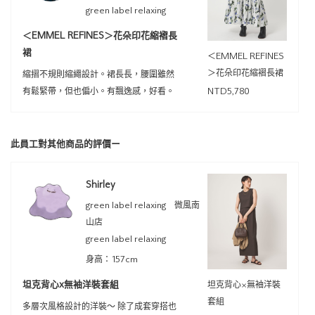
green label relaxing
＜EMMEL REFINES＞花朵印花縮褶長
裙
＜EMMEL REFINES
＞花朵印花縮褶長裙
縮摺不規則縮繩設計。裙長長，腰圍雖然
有鬆緊帶，但也偏小。有飄逸感，好看。
NTD5,780
此員工對其他商品的評價ー
Shirley
green label relaxing 微風南
山店
green label relaxing
身高：157cm
坦克背心x無袖洋裝套組
坦克背心×無袖洋裝
套組
多層次風格設計的洋裝～ 除了成套穿搭也