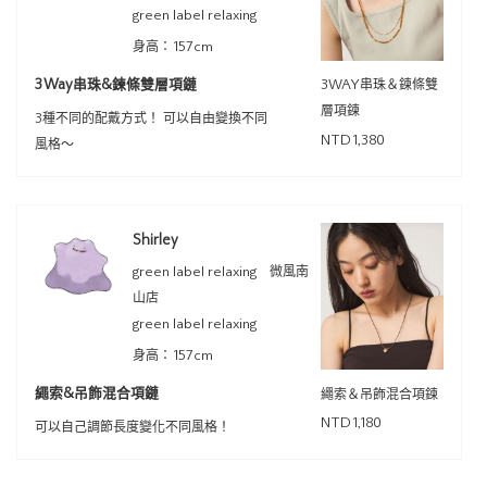
green label relaxing
身高：157cm
3Way串珠&鍊條雙層項鏈
3WAY串珠＆鍊條雙
層項鍊
3種不同的配戴方式！ 可以自由變換不同
NTD1,380
風格～
Shirley
green label relaxing 微風南
山店
green label relaxing
身高：157cm
繩索&吊飾混合項鏈
繩索＆吊飾混合項鍊
NTD1,180
可以自己調節長度變化不同風格！