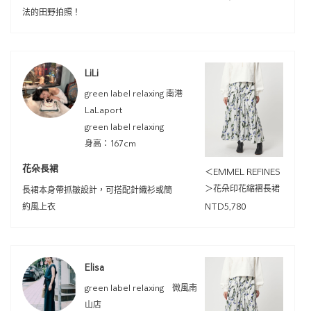
法的田野拍照！
LiLi
green label relaxing 南港
LaLaport
green label relaxing
身高：167cm
花朵長裙
＜EMMEL REFINES
＞花朵印花縮褶長裙
長裙本身帶抓皺設計，可搭配針織衫或簡
約風上衣
NTD5,780
Elisa
green label relaxing 微風南
山店