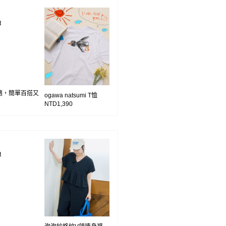
t
適，簡單百搭又
ogawa natsumi T恤
NTD1,390
t