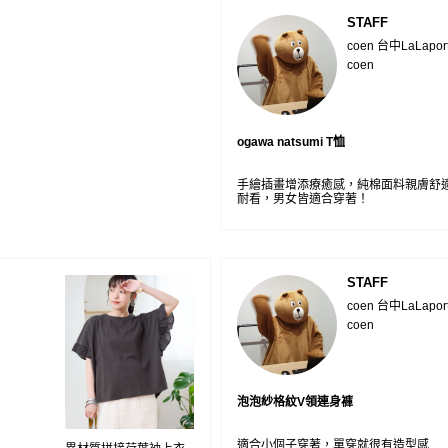
STAFF
coen 台中LaLapor
coen
ogawa natsumi T恤
手繪插畫增添療癒感，純棉面料親膚舒
耐看，男女皆適合穿著！
STAFF
coen 台中LaLapor
coen
泡泡紗格紋V領連身褲
適合小個子穿著，單穿就很有造型感