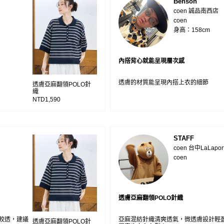
Benson
coen 誠品南西店
coen
身高：158cm
內搭背心就能呈現層次感
透膚的材質能呈現內搭上衣的細節
透膚亞麻翻領POLO針
織
NTD1,590
STAFF
coen 台中LaLapor
coen
透膚亞麻翻領POLO針織
較透，建議
亞麻混紡針織清爽透氣，微透膚設計輕
透膚亞麻翻領POLO針