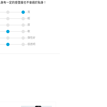
上身有一定的垂墜度也不會過於貼身！
寬
輕
厚
軟
彈性好
很透明