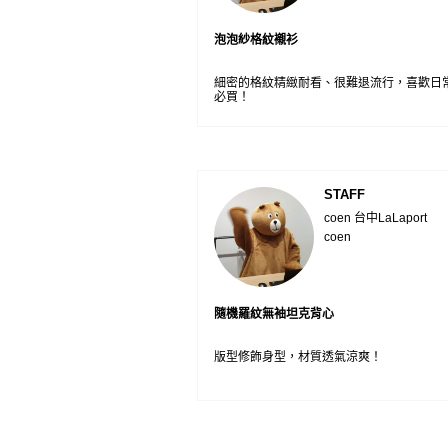
泡泡紗格紋襯衫
細密的格紋精緻耐看、很難退流行，喜歡日
必買！
STAFF
coen 台中LaLaport
coen
隨機羅紋無袖坦克背心
版型修飾身型，材質透氣涼爽！