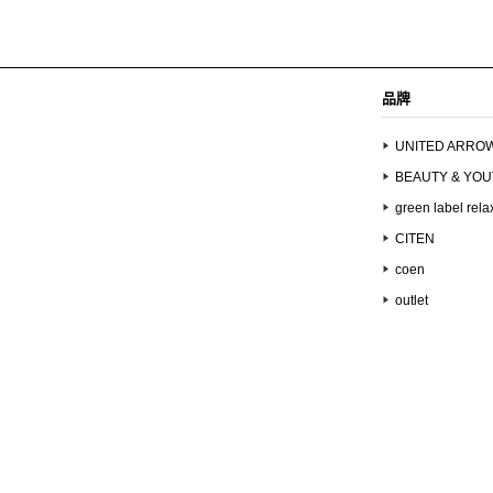
品牌
UNITED ARRO
BEAUTY & YO
green label rela
CITEN
coen
outlet