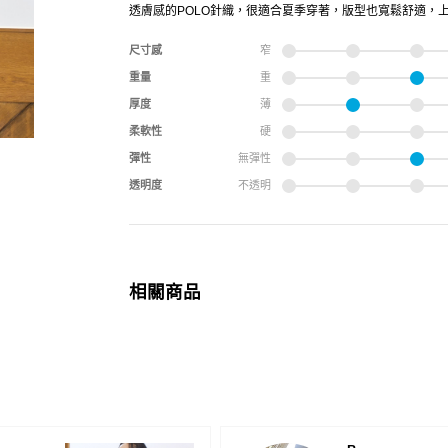
透膚感的POLO針織，很適合夏季穿著，版型也寬鬆舒適，
尺寸感
窄
重量
重
厚度
薄
柔軟性
硬
彈性
無彈性
透明度
不透明
相關商品