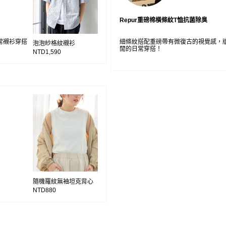
Repur重磅棉橫條紋T恤抗菌除臭
常襯衫穿搭
細條紋搭配重磅帶有微復古的視覺感，
泡泡紗格紋襯衫
閒的日常穿搭！
NTD1,590
隨機羅紋無袖坦克背心
NTD880