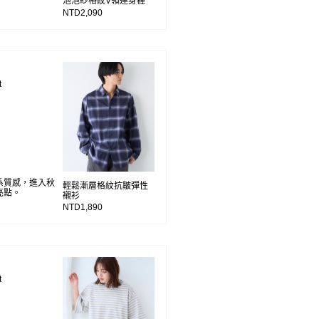
泡泡紗格紋V領連身褲
NTD2,090
t
系質感，進入秋
輕鬆漸層格紋抗皺彈性
亮點。
襯衫
NTD1,890
t