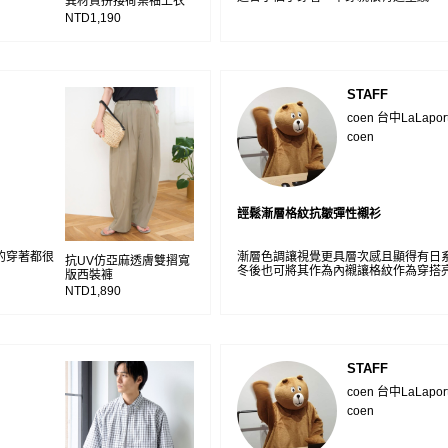
異材質拼接荷葉袖上衣
NTD1,190
STAFF
coen 台中LaLapor
coen
誙鬆漸層格紋抗皺彈性襯衫
的穿著都很
漸層色調讓視覺更具層次感且顯得有日
抗UV仿亞麻透膚雙摺寬
冬後也可將其作為內襯讓格紋作為穿搭
版西裝褲
NTD1,890
STAFF
coen 台中LaLapor
coen