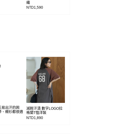
織
NTD1,590
t
天易出汗的困
減輕汗漬 數字LOGO拉
帶、襯衫都很適
格蘭T恤洋裝
NTD1,890