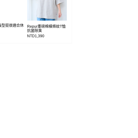
版型挺很適合休
Repur重磅棉橫條紋T恤
抗菌除臭
NTD1,390