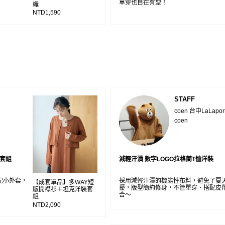
單穿也自在有型！
織
NTD1,590
STAFF
coen 台中LaLapor
coen
裝套組
減輕汗漬 數字LOGO拉格蘭T恤洋裝
配小外套，
採用減輕汗漬的機能性布料，避免了夏
【成套單品】多WAY短
擾，版型簡約修身，不管單穿、搭配皮
版開襟衫＋坦克洋裝套
合～
組
NTD2,090