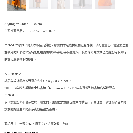
Styling by Chichi / 160cm
主要推薦單品：https://bit.ly/2ONI7nl
CINOH本次推出的大衣相當有質感，厚實的羊毛素材及橘紅色外觀，稍有重量但不會過於沈重
左領片的扣環帶非常特別能在更加寒冷時將脖子保護起來，較為落肩的款式也更將能時下流行
的寬大感高領毛衣搭配。
＜CINOH＞
該品牌設計師為茅野譽之先生(Takayuki Chino) 。
2008-09年秋冬季開創女裝品牌「bethourire」。2014年春夏系列將品牌名稱變更為
CINOH。
以「想創造出不僅存在於一瞬之間，更留在衣櫥和回憶中的精品。」為理念，以從新穎自由的
創意開始誕生出的東京街頭造型為基礎。
商品尺寸 - 外套：42 / 褲子：34 / 高領衫：free