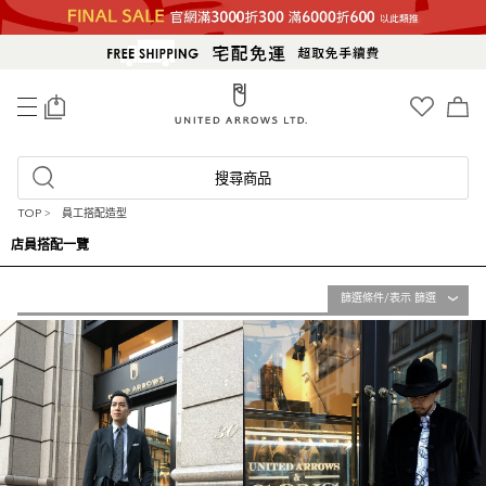
0
搜尋商品
TOP
>
員工搭配造型
店員搭配一覽
篩選條件/表示 篩選