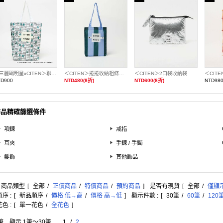
＜三麗鷗明星xCITEN＞聯名捲捲收納托特包
＜CITEN＞捲捲收納粗條紋托特包S
＜CITEN＞2口袋收納袋
TD900
NTD480(8折)
NTD600(8折)
NTD98
飾品精確篩選條件
項鍊
戒指
耳夾
手鍊 / 手鐲
髮飾
其他飾品
: 商品類型
[
全部
/
正價商品
/
特價商品
/
預約商品
]
是否有現貨
[
全部
/
僅顯
序 :
[
新品順序
/
價格 低→高
/
價格 高→低
]
顯示件數 :
[
30筆
/
60筆
/
120
色 :
[
單一花色
/
全花色
]
筆 顯示 1筆〜30筆
1
/
2