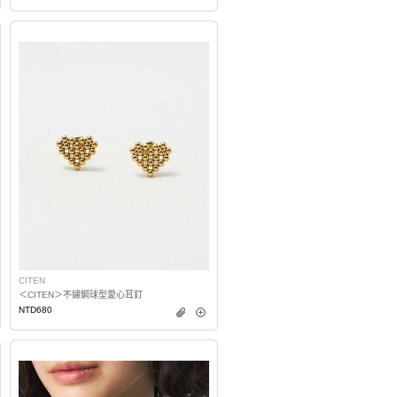
CITEN
＜CITEN＞不鏽鋼球型愛心耳釘
NTD680