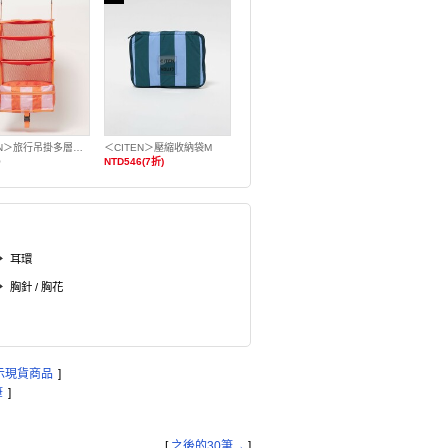
＜CITEN＞旅行吊掛多層整理袋 條紋
＜CITEN＞壓縮收納袋M
0
NTD546(7折)
耳環
胸針 / 胸花
示現貨商品
]
筆
]
[
之後的30筆→
]