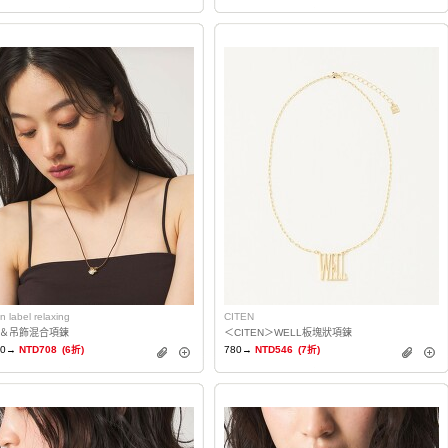
n label relaxing
CITEN
＆吊飾混合項鍊
＜CITEN＞WELL板塊狀項鍊
80→
NTD708
(6折)
780→
NTD546
(7折)