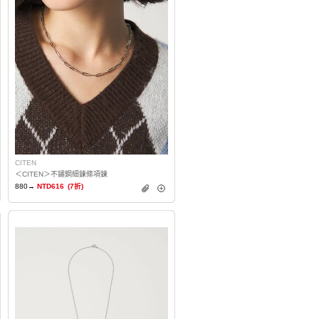
CITEN
＜CITEN＞不鏽鋼細鍊條項鍊
880→
NTD616
(7折)