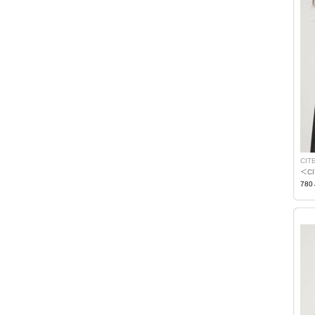
CIT
＜C
780