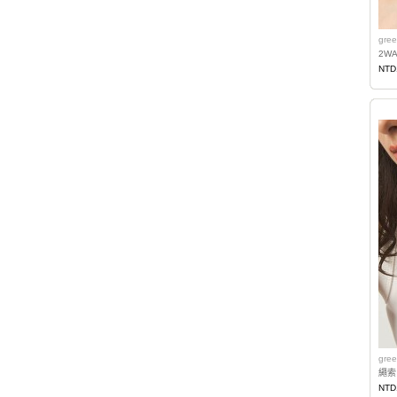
gree
2W
NTD
gree
繩索
NTD