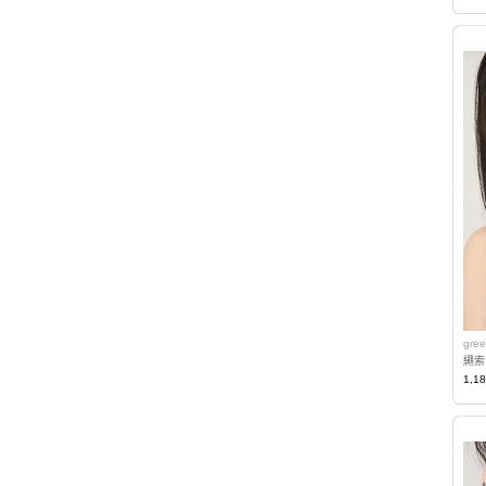
gree
繩索
1,1