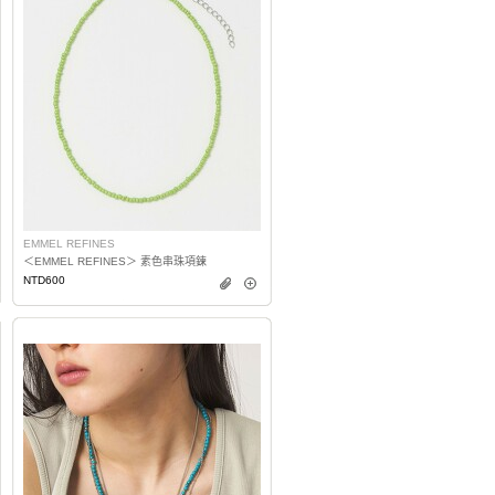
EMMEL REFINES
＜EMMEL REFINES＞ 素色串珠項鍊
NTD600