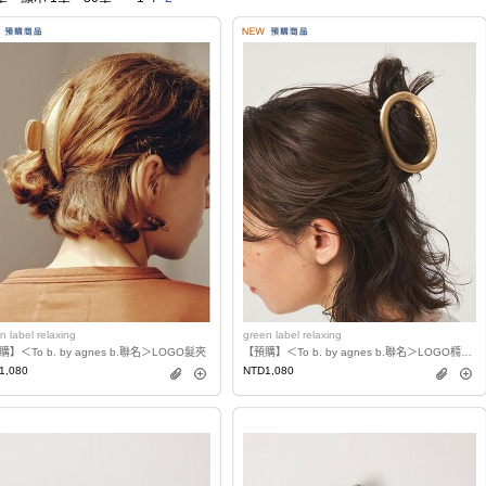
n label relaxing
green label relaxing
】＜To b. by agnes b.聯名＞LOGO髮夾
【預購】＜To b. by agnes b.聯名＞LOGO橢圓髮夾
1,080
NTD1,080