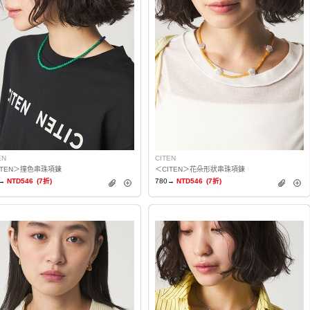
EN
CITEN
ITEN＞撞色串珠項鍊
＜CITEN＞花朵形狀串珠項鍊
→
NTD546
(7折)
780→
NTD546
(7折)