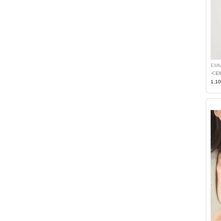
EMM
＜E
1,1