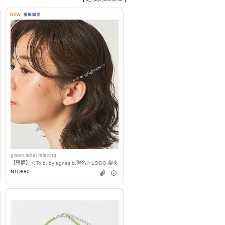
green label relaxing
【預購】＜To b. by agnes b.聯名＞LOGO 髮夾
NTD880