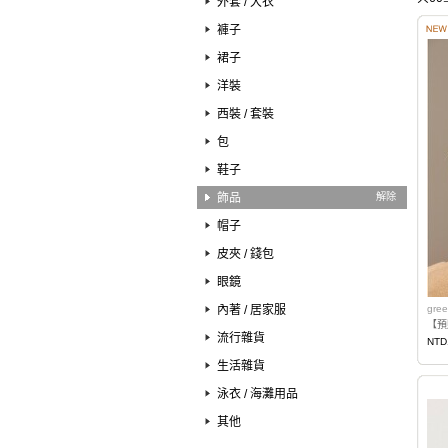
外套 / 大衣
褲子
裙子
洋裝
西裝 / 套裝
包
鞋子
飾品
解除
帽子
皮夾 / 錢包
眼鏡
內著 / 居家服
gree
【預購
流行雜貨
NTD
生活雜貨
泳衣 / 海灘用品
其他