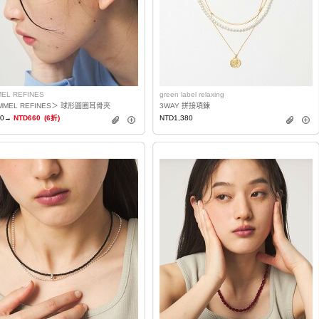
EL REFINES
green label relaxing
MMEL REFINES＞ 球形圓圈耳骨夾
3WAY 拼接項鍊
00→
NTD660
(6折)
NTD1,380