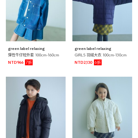
green label relaxing
green label relaxing
彈性牛仔短外套 100cm-160cm
GIRLS 羽絨大衣 100cm-130cm
7折
6折
NTD966
NTD2,130