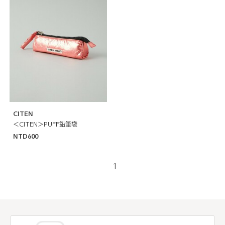
CITEN
＜CITEN＞PUFF鉛筆袋
NTD600
1