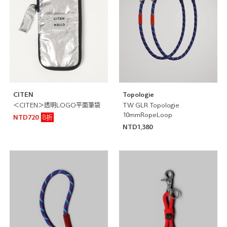
CITEN
Topologie
＜CITEN＞透明LOGO平面筆袋
TW GLR Topologie
10mmRopeLoop
8折
NTD720
NTD1,380