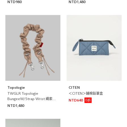
NTD980
NTD1,480
Topologie
CITEN
TWGLR Topologie
＜CITEN＞鋪棉鉛筆盒
BungeeW/Strap Wrist 繩索腕
8折
NTD640
帶
NTD1,480