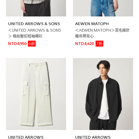
UNITED ARROWS & SONS
AEWEN MATOPH
＜UNITED ARROWS & SONS
＜AEWEN MATOPH＞混毛線針
＞ 格紋壓扣短袖襯衫
織吊帶背心
6折
7折
NTD4,950
NTD4,620
UNITED ARROWS
UNITED ARROWS