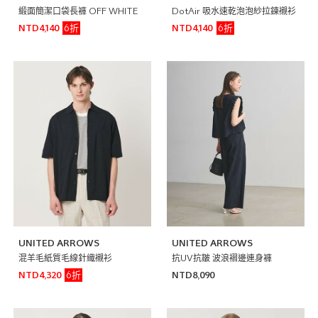
緞面簡潔口袋長褲 OFF WHITE
DotAir 吸水速乾泡泡紗拉鍊襯衫
6折
6折
NTD4,140
NTD4,140
UNITED ARROWS
UNITED ARROWS
混羊毛紙質毛線針織襯衫
抗UV抗皺 波浪褶邊連身褲
6折
NTD4,320
NTD8,090