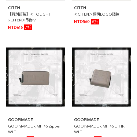
CITEN
CITEN
【特別訂製】＜TOLIGHT
＜CITEN＞透明LOGO錢包
×CITEN＞吊飾M
8折
NTD560
7折
NTD616
GOOPiMADE
GOOPiMADE
GOOPiMADE x MP 46 Zipper
GOOPiMADE x MP 46 LTHR
WLT
WLT