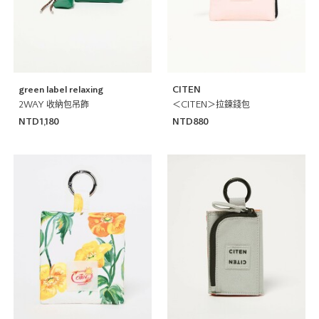
green label relaxing
CITEN
2WAY 收納包吊飾
＜CITEN＞拉鍊錢包
NTD1,180
NTD880