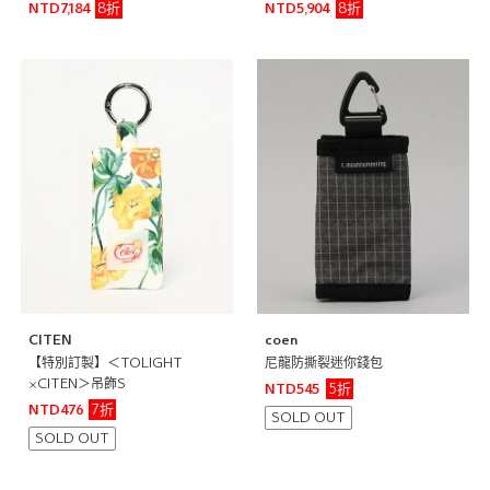
8折
8折
NTD7,184
NTD5,904
CITEN
coen
【特別訂製】＜TOLIGHT
尼龍防撕裂迷你錢包
×CITEN＞吊飾S
5折
NTD545
7折
NTD476
SOLD OUT
SOLD OUT