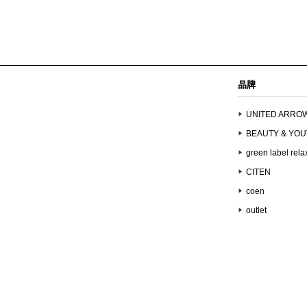
品牌
UNITED ARRO
BEAUTY & YO
green label rela
CITEN
coen
outlet