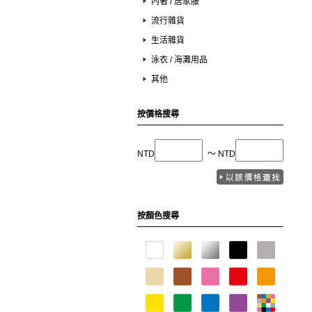
內著 / 居家服
流行雜貨
生活雜貨
泳衣 / 海灘用品
其他
按價格搜尋
NTD
〜 NTD
按顏色搜尋