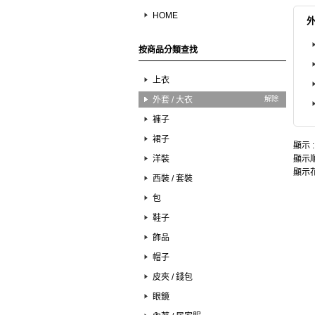
HOME
外
按商品分類查找
上衣
外套 / 大衣
解除
褲子
裙子
顯示 
洋裝
顯示順
顯示花
西裝 / 套裝
包
鞋子
飾品
帽子
皮夾 / 錢包
眼鏡