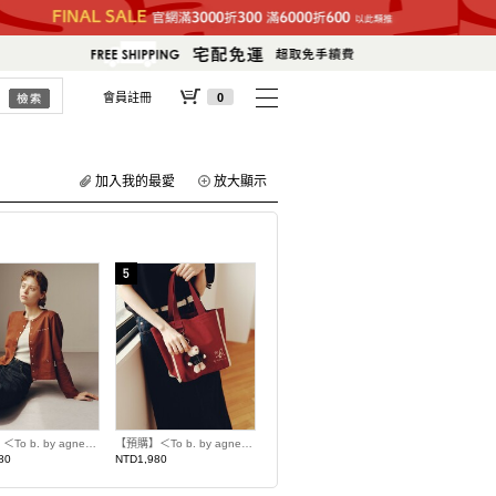
會員註冊
0
加入我的最愛
放大顯示
【預購】＜To b. by agnes b.聯名＞壓釦開襟衫
【預購】＜To b. by agnes b.聯名＞迷你托特包
80
NTD1,980