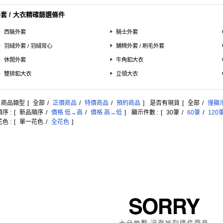
套 / 大衣精確篩選條件
西裝外套
騎士外套
羽絨外套 / 羽絨背心
鋪棉外套 / 刷毛外套
休閒外套
牛角釦大衣
雙排釦大衣
立領大衣
: 商品類型
[
全部
/
正價商品
/
特價商品
/
預約商品
]
是否有現貨
[
全部
/
僅顯
序 :
[
新品順序
/
價格 低→高
/
價格 高→低
]
顯示件數 :
[
30筆
/
60筆
/
120
色 :
[
單一花色
/
全花色
]