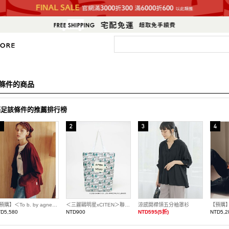
條件的商品
滿足該條件的推薦排行榜
【預購】＜To b. by agnes b.聯名＞寬鬆開襟衫
＜三麗鷗明星xCITEN＞聯名捲捲收納托特包
涼感開襟領五分袖罩衫
D5,580
NTD900
NTD595(5折)
NTD5,2