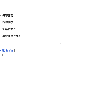
丹寧外套
戰壕風衣
切斯特大衣
其他外套 / 大衣
示現貨商品
]
筆
]