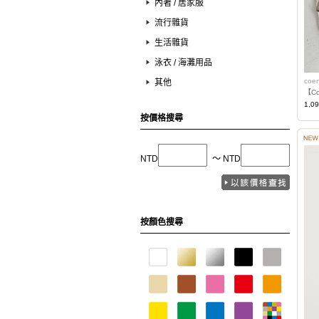
內著 / 居家服
流行雜貨
生活雜貨
泳衣 / 海灘用品
coe
其他
【Co
1,0
按價格搜尋
NTD
〜 NTD
按顏色搜尋