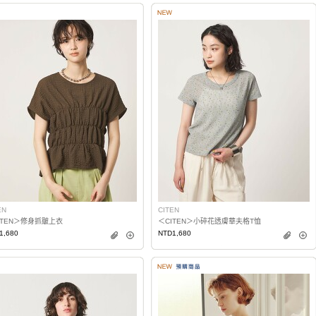
EN
CITEN
ITEN＞修身抓皺上衣
＜CITEN＞小碎花透膚華夫格T恤
1,680
NTD1,680