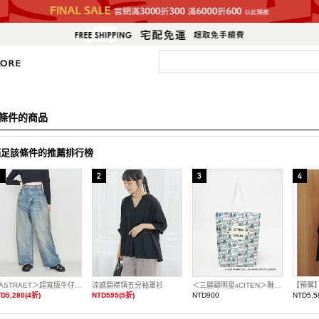
條件的商品
滿足該條件的推薦排行榜
＜ASTRAET＞超寬版牛仔褲 日本製
涼感開襟領五分袖罩衫
＜三麗鷗明星xCITEN＞聯名捲捲收納托特包
D5,280(4折)
NTD595(5折)
NTD900
NTD5,5