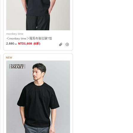
monkey time
＜monkey time＞羅馬布後拉鍊T恤
2,680→
NTD1,608
(6折)