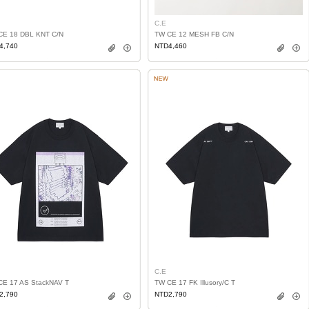
C.E
CE 18 DBL KNT C/N
TW CE 12 MESH FB C/N
4,740
NTD4,460
C.E
CE 17 AS StackNAV T
TW CE 17 FK Illusory/C T
2,790
NTD2,790