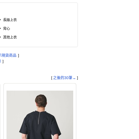
長版上衣
背心
其他上衣
示現貨商品
]
筆
]
[
之後的30筆→
]