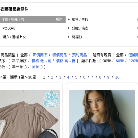
上衣精確篩選條件
解除
T恤 / 剪裁上衣
襯衫 / 罩衫
POLO衫
針織 / 毛衣
衛衣 / 連帽上衣
開襟衫
: 商品類型
[
全部
/
正價商品
/
特價商品
/
預約商品
]
是否有現貨
[
全部
/
僅顯
序 :
[
新品順序
/
價格 低→高
/
價格 高→低
]
顯示件數 :
[
30筆
/
60筆
/
120
色 :
[
單一花色
/
全花色
]
54筆 顯示 1筆〜30筆
1
/
2
/
3
/
4
/
5
/
6
/
7
/
8
/
9
/
10