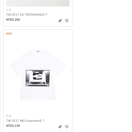
C.E
TW CE17 AS TR35K009425 T
NTD3,350
C.E
TW CE17 MD Corporate/E T
NTD2,230