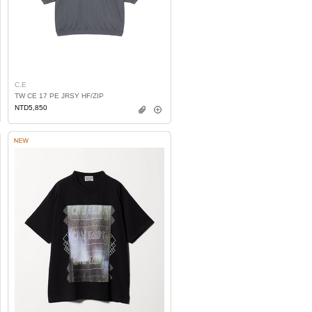
C.E
TW CE 17 PE JRSY HF/ZIP
NTD5,850