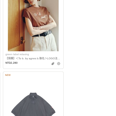
green label relaxing
【預購】＜To b. by agnes b.聯名＞LOGO法式袖T恤
NTD2,280