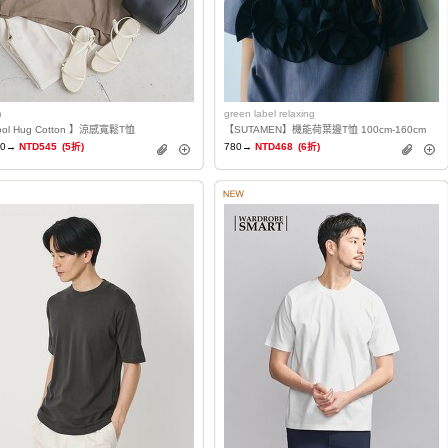
n
green label relaxing
ol Hug Cotton 】涼感寬鬆T恤
【SUTAMEN】機能荷葉邊T恤 100cm-160cm
90→
NTD545
(5折)
780→
NTD468
(6折)