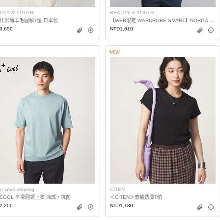
UTY & YOUTH
BEAUTY & YOUTH
什米爾羊毛圓領T恤 日本製
【WEB限定 WARDROBE SMART】NORITAKE 修身T恤 日本製
3,650
NTD1,610
n label relaxing
CITEN
 COOL 平滑圓領上衣 涼感・抗菌
＜CITEN＞蓋袖透膚T恤
2,200
NTD1,180