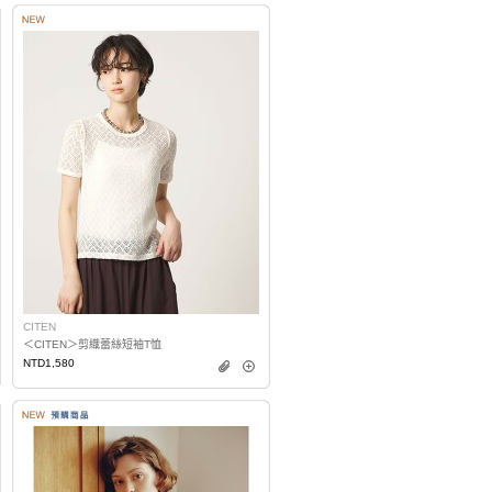
CITEN
＜CITEN＞剪織蕾絲短袖T恤
NTD1,580