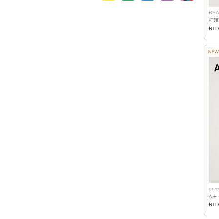
BEA
棉喀
NTD
gree
A＋
NTD