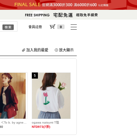
會員註冊
0
加入我的最愛
放大顯示
【預購】＜To b. by agnes b.聯名＞寬鬆開襟衫
ogawa natsumi T恤
80
NTD973(7折)