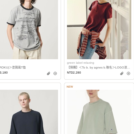
green label relaxing
(ROKU)＞塗鴉風T恤
【預購】＜To b. by agnes b.聯名＞LOGO滾邊T恤
3,180
NTD2,280