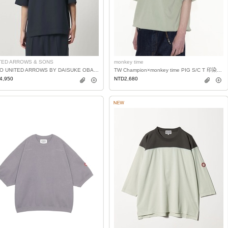
TED ARROWS & SONS
monkey time
＜D.O UNITED ARROWS BY DAISUKE OBANA＞土耳其袖T恤 日本製
TW Champion×monkey time PIG S/C T 印染抽繩T恤
4,950
NTD2,680