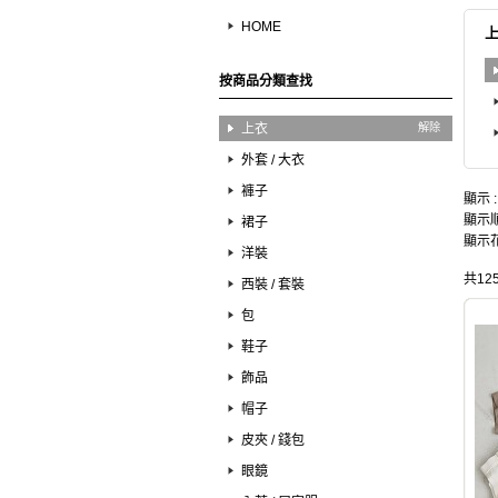
HOME
按商品分類查找
上衣
解除
外套 / 大衣
褲子
顯示 
顯示順
裙子
顯示花
洋裝
共12
西裝 / 套裝
包
鞋子
飾品
帽子
皮夾 / 錢包
眼鏡