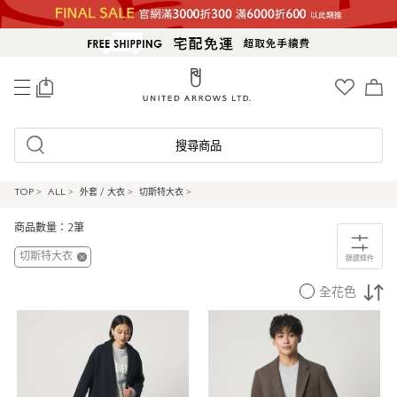
0
搜尋商品
TOP
>
ALL
>
外套 / 大衣
>
切斯特大衣
>
商品數量：2筆
切斯特大衣
篩選條件
全花色