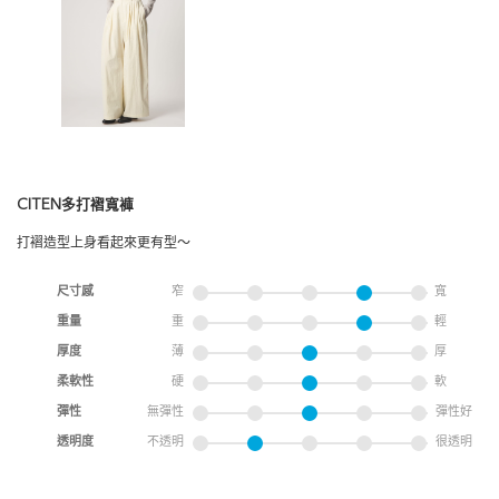
CITEN多打褶寬褲
打褶造型上身看起來更有型～
尺寸感
窄
寬
重量
重
輕
厚度
薄
厚
柔軟性
硬
軟
彈性
無彈性
彈性好
透明度
不透明
很透明