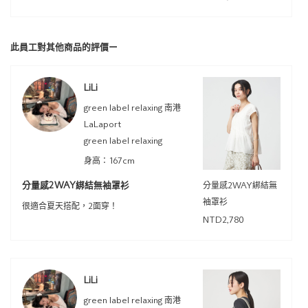
此員工對其他商品的評價ー
LiLi
green label relaxing 南港
LaLaport
green label relaxing
身高：167cm
分量感2WAY綁結無袖罩衫
分量感2WAY綁結無
袖罩衫
很適合夏天搭配，2面穿！
NTD2,780
LiLi
green label relaxing 南港