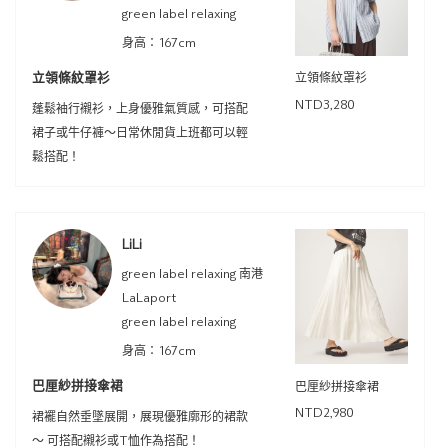
green label relaxing
身高：167cm
立領條紋罩衫
立領條紋罩衫
NTD3,280
蓬鬆袖行襯衫，上身優雅氣質感，可搭配
裙子或牛仔褲～日常休閒貨上班都可以輕
鬆搭配！
LiLi
green label relaxing 南港
LaLaport
green label relaxing
身高：167cm
巴厘紗拼接傘裙
巴厘紗拼接傘裙
NTD2,980
裙襬自然垂墜展開，展現優雅廓形的裙款
～ 可搭配襯衫或T恤作為搭配！