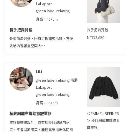
LaLaport
green label relaxing
身高：167cm
長手把肩背包
長手把肩背包
NTD2,680
外型簡潔俐落，附有可拆卸式吊飾，方便
收納內裡容量空間大～
LiLi
green label relaxing 南港
LaLaport
green label relaxing
身高：167cm
棱紋細織布綁結抓皺罩衫
＜EMMEL REFINES
＞ 棱紋細織布綁結抓
罩衫蝴蝶結設計，具有獨特紋理感的材
皺罩衫
質，不會過於甜美，能輕鬆穿搭出休閒風