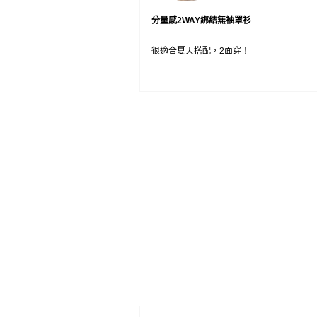
分量感2WAY綁結無袖罩衫
很適合夏天搭配，2面穿！