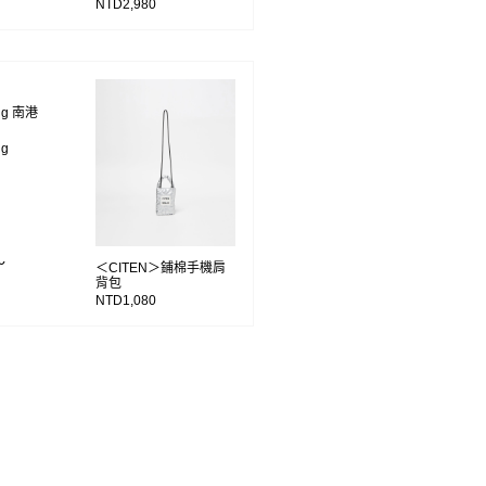
NTD2,980
ing 南港
ng
～
＜CITEN＞鋪棉手機肩
背包
NTD1,080