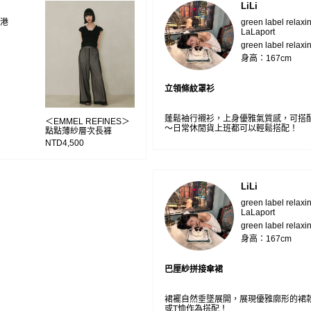
LiLi
 南港
green label relax
LaLaport
green label relaxi
身高：167cm
立領條紋罩衫
蓬鬆袖行襯衫，上身優雅氣質感，可搭
＜EMMEL REFINES＞
～日常休閒貨上班都可以輕鬆搭配！
點點薄紗層次長褲
NTD4,500
LiLi
green label relax
LaLaport
green label relaxi
身高：167cm
巴厘紗拼接傘裙
裙襬自然垂墜展開，展現優雅廓形的裙款
或T恤作為搭配！