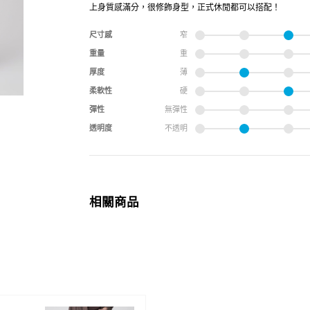
上身質感滿分，很修飾身型，正式休閒都可以搭配！
尺寸感
窄
重量
重
厚度
薄
柔軟性
硬
彈性
無彈性
透明度
不透明
相關商品