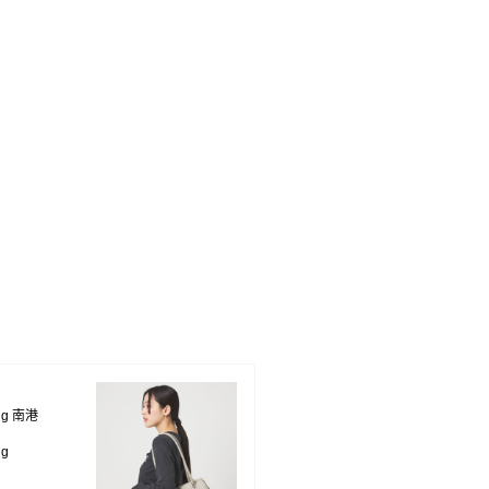
ing 南港
ng