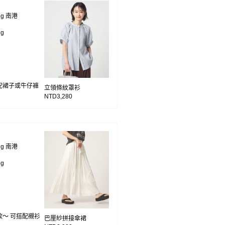
ing 南港
ng
配裙子或牛仔褲
立領條紋罩衫
NTD3,280
ing 南港
ng
～ 可搭配襯衫
巴厘紗拼接傘裙