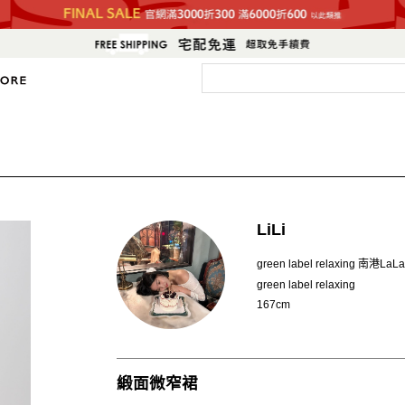
LiLi
green label relaxing 南港LaLa
green label relaxing
167cm
緞面微窄裙