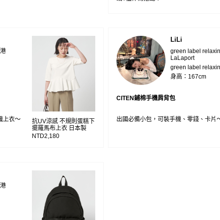
LiLi
 南港
green label relax
LaLaport
green label relaxi
身高：167cm
CITEN鋪棉手機肩背包
織上衣～
出國必備小包，可裝手機、零錢、卡片
抗UV涼感 不規則蛋糕下
擺羅馬布上衣 日本製
NTD2,180
 南港