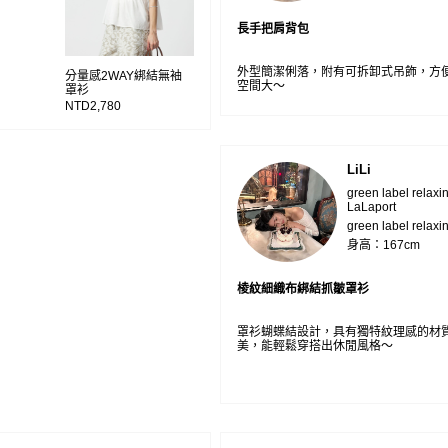
長手把肩背包
外型簡潔俐落，附有可拆卸式吊飾，方
分量感2WAY綁結無袖
空間大～
罩衫
NTD2,780
LiLi
green label relax
LaLaport
green label relaxi
身高：167cm
棱紋細織布綁結抓皺罩衫
罩衫蝴蝶結設計，具有獨特紋理感的材
美，能輕鬆穿搭出休閒風格～