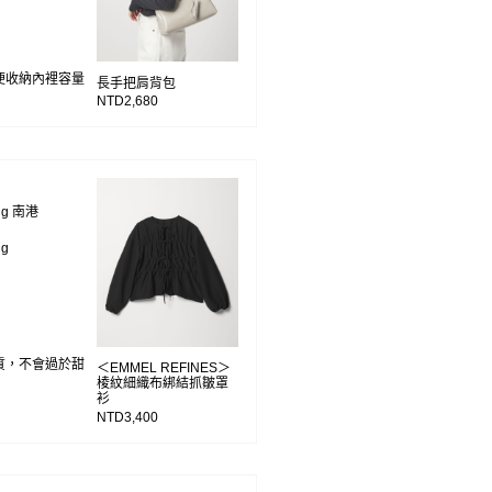
便收納內裡容量
長手把肩背包
NTD2,680
ing 南港
ng
質，不會過於甜
＜EMMEL REFINES＞
棱紋細織布綁結抓皺罩
衫
NTD3,400