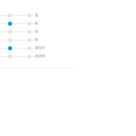
寬
輕
厚
軟
彈性好
很透明