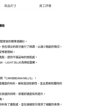
商品尺寸
員工評價
著迷
的休閒常穿的標準領襯衫。
，但在領尖的部分進行了微調，以減少翹起的情況。
受季節限制。
寬鬆，提供不損品味的放鬆感。
INK、LIGHT.BLUE為條紋圖案。
「CARIBBEANA MILL’S」。
高密度織造的布料，擁有挺括和韌性，並且柔軟和獨特的
形狀感的同時，穿著舒適度有所提升。
情。
布料有了蓬鬆感，並在接縫部分增添了細膩的表情。