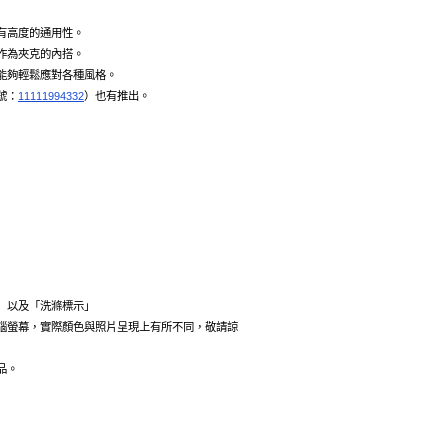
有高度的通用性。
作為夾克的內搭。
能夠輕鬆應對各種風格。
號：
11111994332
）也有推出。
」以及「洗滌標示」
腦螢幕，實際顏色與照片呈現上有所不同，敬請諒
品。