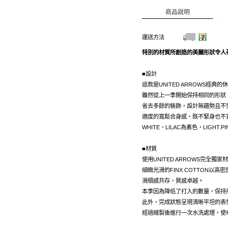
商品說明
運送方法
特別的材質所創造的美麗形狀令人
■設計
這款是UNITED ARROWS經典
雖然從上一季開始保持相同的形狀
省去多餘的裝飾，設計無趨勢且不
適度的寬鬆合身感，既不緊身也不
WHITE、LILAC為素色，LIGHT.P
■材質
使用UNITED ARROWS完全獨家材質
細緻光滑的FINX COTTON以
滑順感共存，質感卓越。
本季因為降低了打入的數量，保持
此外，完成狀態呈現清晰平坦的表
經過縫製後進行一次水洗處理，使