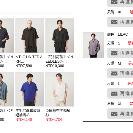
尺碼：XL
顏色：LILAC
尺碼：S
是
製】＜N
＜D.O UNITED A
【特別訂製】＜N
S＞…
RR…
EEDLES＞…
尺碼：M
是
00
NTD7,590
NTD10,300
尺碼：L
是
尺碼：XL
製】＜FI
羊毛尼龍皺紋感
亞麻細布開領襯
…
短袖襯衫
衫
00
NTD4,140
NTD4,734