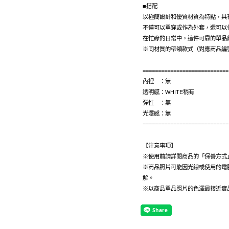
■搭配
以極簡設計和優質材質為特點，具
不僅可以單穿或作為外套，還可以
在忙碌的日常中，這件可靠的單品
※同材質的帶領款式（對應商品編
============================
內裡 ：無
透明感：WHITE稍有
彈性 ：無
光澤感：無
============================
【注意事項】
※使用前請詳閱商品的「保養方式
※商品照片可能因光線或使用的電
解。
※以商品單品照片的色澤最接近實