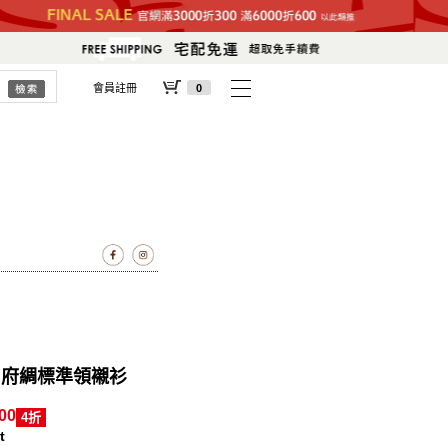
會員註冊
0
L'S 府綢標準領襯衫
00
4折
t