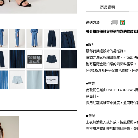
商品說明
運送方法
兼具精緻優雅與舒適放鬆的條紋易
■設計
腰部荷葉邊設計的易搭褲。
低調光澤感與細緻條紋，打造出洗
附有搭配金屬扣環的同面料腰帶。
色選1為淺藍色搭配白色條紋，色
■材質
此款花色是由UNITED ARROW
款面料。
採用尼龍纖維帶來挺度，並同時保
■搭配
上衣無論紮入或外放，皆能輕鬆享
亦推薦您將附贈的同面料腰帶，替