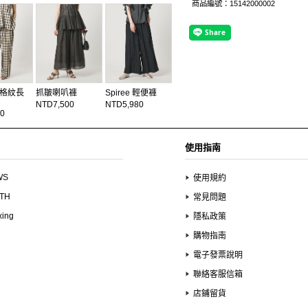
商品編號：15142000002
格紋長
抓皺喇叭褲
Spiree 輕便褲
NTD7,500
NTD5,980
0
使用指南
WS
使用規約
UTH
常見問題
xing
隱私政策
購物指南
電子發票說明
聯絡客服信箱
店鋪留貨