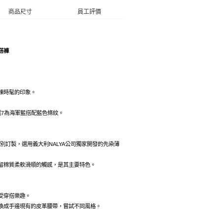
商品尺寸
員工評價
搭褲
鍊時髦的印象。
選7為海軍藍搭配藍色條紋。
S特別訂製，選用義大利NALYA公司獨家開發的先染薄
留棉質柔軟滑順的觸感，是其主要特色。
受穿搭樂趣。
換成手邊現有的皮革腰帶，嘗試不同風格。