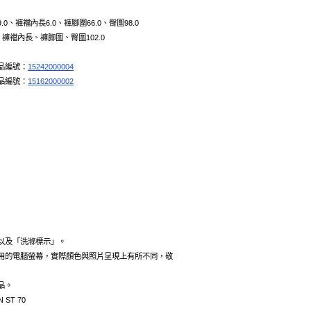
.0、褲襠內長6.0、褲腳圍66.0、臀圍98.0
、褲襠內長、褲腳圍、臀圍102.0
品編號：
15242000004
品編號：
15162000002
以及「洗滌標示」。
用的電腦螢幕，實際顏色與照片呈現上有所不同，敬
品。
 ST 70