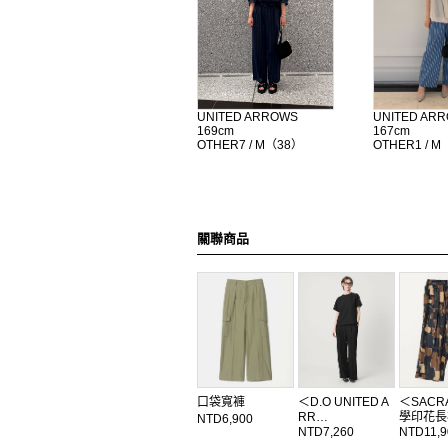
UNITED ARROWS
UNITED AR
169cm
167cm
OTHER7 / M（38）
OTHER1 / 
關聯商品
口袋寬褲
＜D.O UNITED A
＜SAC
RR…
學印花長
NTD6,900
NTD7,260
NTD11,9