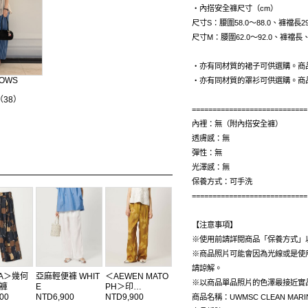
・內搭安全褲尺寸（cm）
尺寸S：腰圍58.0〜88.0、褲襠長29
尺寸M：腰圍62.0〜92.0、褲襠長
・亦有同材質的裙子可供選購。商
ROWS
・亦有同材質的罩衫可供選購。商
M（38）
============================
內裡：無（附內搭安全褲）
透膚感：無
彈性：無
光澤感：無
保養方式：可手洗
============================
【注意事項】
※使用前請詳閱商品「保養方式」
※商品照片可能會因為光線或是使
請諒解。
RA＞幾何
亞麻輕便褲 WHIT
＜AEWEN MATO
※以商品單品照片的色澤最接近實
褲
E
PH＞印…
00
NTD6,900
NTD9,900
商品名稱：UWMSC CLEAN MARIN