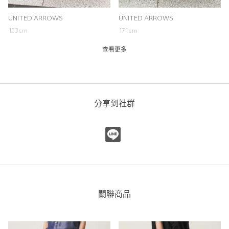
UNITED ARROWS
UNITED ARROWS
153cm
171cm
OTHER2 / S(36)
OTHER2 / M(38)
查看更多
平織塔夫綢打摺裙
UNITED ARROWS
UNITED ARROWS 微風南山
分享到社群
店
153cm
尺寸感
窄
寬
重量
重
輕
厚度
薄
厚
柔軟性
硬
軟
關聯商品
彈性
無彈性
彈性好
透明度
不透明
很透明