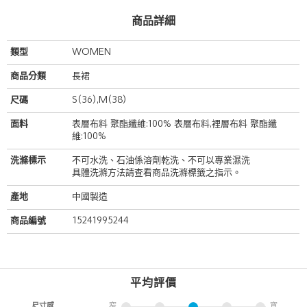
商品詳細
類型
WOMEN
商品分類
長裙
尺碼
S(36),M(38)
面料
表層布料 聚酯纖維:100% 表層布料,裡層布料 聚酯纖
維:100%
洗滌標示
不可水洗、石油係溶劑乾洗、不可以專業濕洗
具體洗滌方法請查看商品洗滌標籤之指示。
產地
中國製造
商品編號
15241995244
平均評價
尺寸感
窄
寬