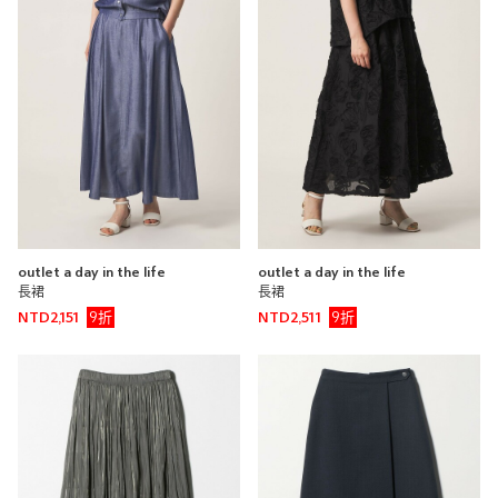
平織塔夫綢打摺裙
UNITED ARROWS
UNITED ARROWS 微風信義
店
0cm
尺寸感
窄
寬
outlet a day in the life
outlet a day in the life
重量
長裙
長裙
重
輕
9折
9折
NTD2,151
NTD2,511
厚度
薄
厚
柔軟性
硬
軟
彈性
無彈性
彈性好
透明度
不透明
很透明