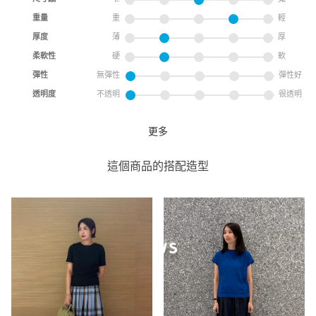
重量
重
輕
厚度
薄
厚
柔軟性
硬
軟
彈性
無彈性
彈性好
透明度
不透明
很透明
更多
長裙
UNITED ARROWS
這個商品的搭配造型
UNITED ARROWS 微風信義
店
171cm
尺寸感
窄
寬
重量
重
輕
厚度
薄
厚
柔軟性
硬
軟