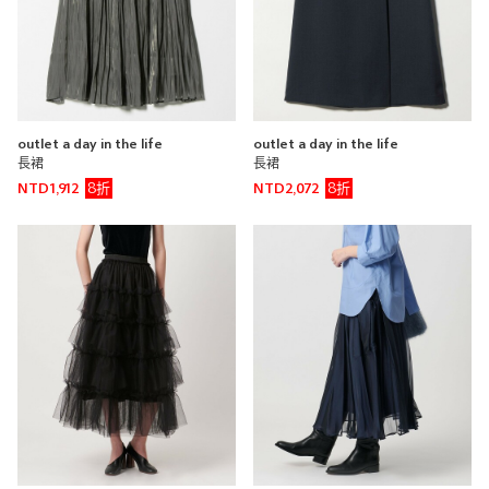
outlet a day in the life
outlet a day in the life
長裙
長裙
8折
8折
NTD1,912
NTD2,072