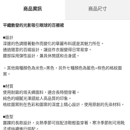
商品資訊
商品尺寸
平織散發的光影吸引眼球的百褶裙
■設計
深邃的色調隨著動作而變化的華麗布料感是其魅力所在。
通過隨意的百褶設計，讓這件衣服變得日常易穿。
腰部採用彈性設計，兼具休閒感和合身感。
・其他兩種顏色為米色×黑色，另外七種顏色為藍色×棕色的格紋圖
案。
■材質
使用耐磨的塔夫綢面料，適合長時間穿著。
純色的細膩光澤感給人高品質的印象。
格紋圖案則在色彩和圖案的深度上精心設計，使用原創的先染材料。
■造型
露踝的長款設計，炎熱季節可搭配涼鞋輕盈穿著，寒冷季節則可用靴
子或絲襪進行搭配。