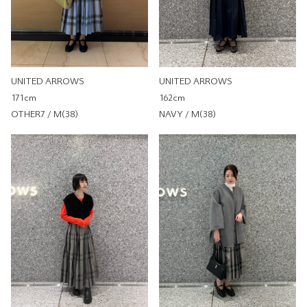
彈性
無彈性
彈性好
透明度
不透明
很透明
UNITED ARROWS
UNITED ARROWS
162cm
171cm
平織塔夫綢打摺裙
NAVY / M(38)
OTHER7 / M(38)
UNITED ARROWS
UNITED ARROWS 微風南山
店
153cm
尺寸感
窄
寬
重量
重
輕
厚度
薄
厚
柔軟性
硬
軟
彈性
無彈性
彈性好
透明度
不透明
很透明