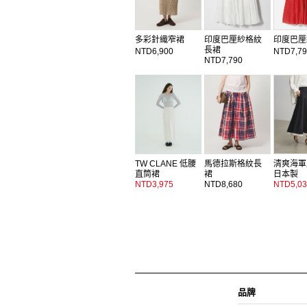
多彩針織窄裙
印度巴厘紗格紋
印度巴厘
長裙
NTD6,900
NTD7,79
NTD7,790
TW CLANE 低腰
馬德拉斯格紋長
清爽海軍
直筒裙
裙
日本製
NTD3,975
NTD8,680
NTD5,03
品牌