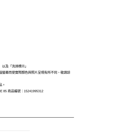
」以及「洗滌標示」
腦螢幕而使實際顏色與照片呈現有所不同，敬請諒
品。
E 85 商品編號：15241995312