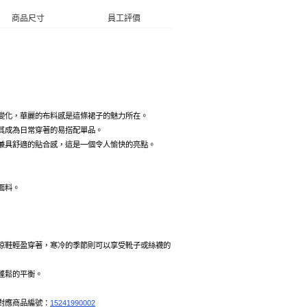
商品尺寸
員工評價
變化，華麗的布料感是這條裙子的魅力所在。
其成為日常穿著的易搭配單品。
兼具舒適的貼合感，這是一個令人愉快的亮點。
面料。
涼鞋輕盈穿著，寒冷的季節則可以享受靴子或絲襪的
蓬鬆的平衡。
對應商品編號：
15241990002