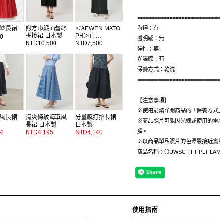
============================
紗長裙
附方巾緞面蕾絲
＜AEWEN MATO
內裡：有
拼接裙 日本製
PH＞直…
0
透明感：無
NTD10,500
NTD7,500
彈性：無
光澤感：有
保養方式：乾洗
============================
【注意事項】
※使用前請詳閱商品的「保養方式
風長裙
清爽條紋海軍風
分量感打摺長裙
※商品照片可能因光線或使用的電
長裙 日本製
日本製
解。
4
NTD4,195
NTD4,140
※以商品單品照片的色澤最接近實
商品名稱：〇UWSC TFT PLT LAM
使用指南