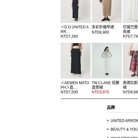
＜D.O UNITED A
多彩針織窄裙
印度巴厘
RR…
長裙
NTD6,900
NTD7,260
NTD7,79
＜AEWEN MATO
TW CLANE 低腰
馬德拉斯
PH＞直…
直筒裙
裙
NTD7,500
NTD3,975
NTD8,68
品牌
UNITED ARRO
BEAUTY & YO