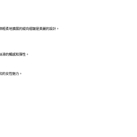
條輕柔地擴展的縱向褶皺是美麗的設計。
絲滑的觸感和彈性。
和的女性魅力。