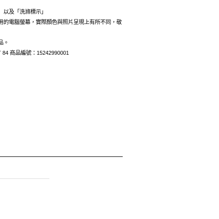
」以及「洗滌標示」
用的電腦螢幕，實際顏色與照片呈現上有所不同，敬
品。
 84 商品編號：15242990001