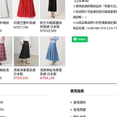
【注意事項】
※使用前請詳閱商品的「保養方式
※商品照片可能會因為光線或是使
請諒解。。
紗格紋
印度巴厘紗長裙
附方巾緞面蕾絲
※以商品單品照片的色澤最接近實
拼接裙 日本製
NTD7,790
商品名稱：□UBCMD STN CCN TT
0
NTD10,500
格紋長
清爽海軍風長裙
清爽條紋海軍風
日本製
長裙 日本製
0
NTD5,034
NTD4,195
使用指南
WS
使用規約
UTH
常見問題