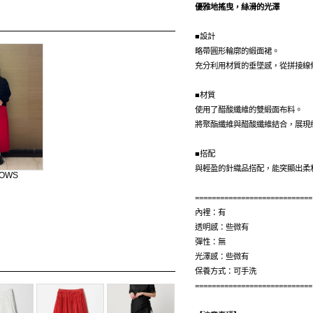
優雅地搖曳，絲滑的光澤
■設計
略帶圓形輪廓的緞面裙。
充分利用材質的垂墜感，從拼接線
■材質
使用了醋酸纖維的雙緞面布料。
將聚酯纖維與醋酸纖維結合，展現
■搭配
與輕盈的針織品搭配，能突顯出柔
ROWS
）
============================
內裡：有
透明感：些微有
彈性：無
光澤感：些微有
保養方式：可手洗
============================