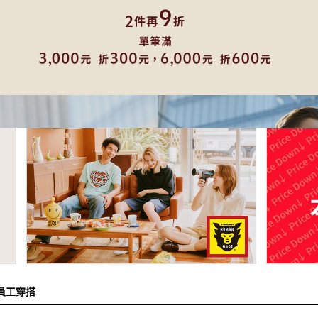
裙子
洋裝
西裝 / 套裝
包
鞋子
飾品
帽子
皮夾 / 錢包
流行雜貨
生活雜貨
新商品
排名
員工搭配造型
新聞
員工穿搭