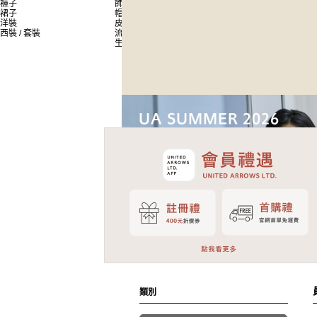
褲子
飾品
員工搭配造型
裙子
帽子
新聞
洋裝
皮夾 / 錢包
西裝 / 套裝
流行雜貨
生活雜貨
類別