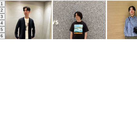
1
2
3
4
5
6
7
8
9
10
UNI
UNITED ARROWS
UNITED ARROWS
KAO
Joe
Kevin
191c
165cm
175cm
Previous
最新消息