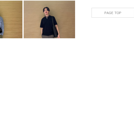
TED ARROWS
UNITED ARROWS
UNITED ARROWS
KAO
KAO
m
191cm
191cm