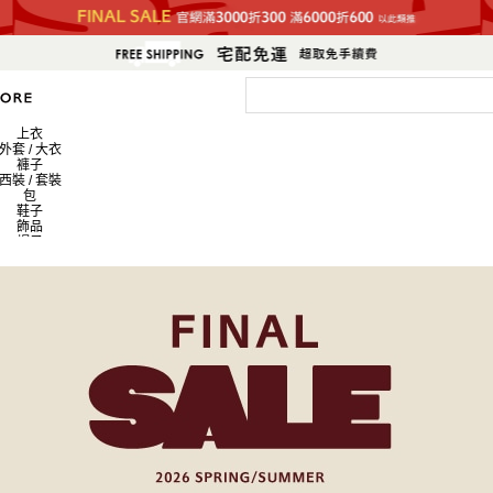
上衣
外套 / 大衣
褲子
西裝 / 套裝
包
鞋子
飾品
帽子
皮夾 / 錢包
流行雜貨
生活雜貨
新商品
排名
員工搭配造型
新聞
上衣
外套 / 大衣
褲子