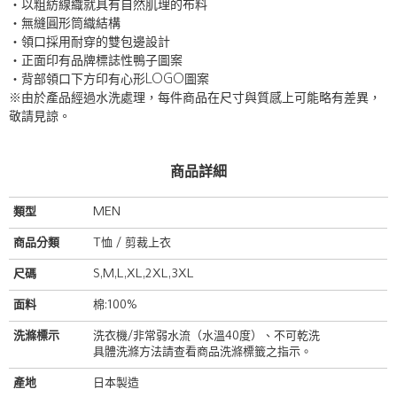
・以粗紡線織就具有自然肌理的布料
・無縫圓形筒織結構
・領口採用耐穿的雙包邊設計
・正面印有品牌標誌性鴨子圖案
・背部領口下方印有心形LOGO圖案
※由於產品經過水洗處理，每件商品在尺寸與質感上可能略有差異，
敬請見諒。
商品詳細
類型
MEN
商品分類
T恤 / 剪裁上衣
尺碼
S,M,L,XL,2XL,3XL
面料
棉:100%
洗滌標示
洗衣機/非常弱水流（水溫40度）、不可乾洗
具體洗滌方法請查看商品洗滌標籤之指示。
產地
日本製造