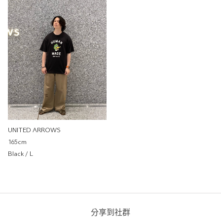
0cm
尺寸感
窄
寬
重量
重
輕
厚度
薄
厚
柔軟性
硬
軟
彈性
無彈性
彈性好
透明度
不透明
很透明
UNITED ARROWS
165cm
HUMAN MADE
Black / L
UNITED ARROWS
UNITED ARROWS 大安店
175cm
分享到社群
尺寸感
窄
寬