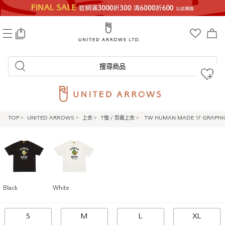
0
搜尋商品
TOP
>
UNITED ARROWS
>
上衣
>
T恤 / 剪裁上衣
>
TW HUMAN MADE 17 GRAPHIC
Black
White
S
M
L
XL