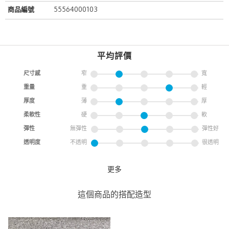
商品編號
55564000103
平均評價
尺寸感
窄
寬
重量
重
輕
厚度
薄
厚
柔軟性
硬
軟
彈性
無彈性
彈性好
透明度
不透明
很透明
更多
HUMAN MADE GRAPHIC
UNITED ARROWS
這個商品的搭配造型
UNITED ARROWS 微風南山
店