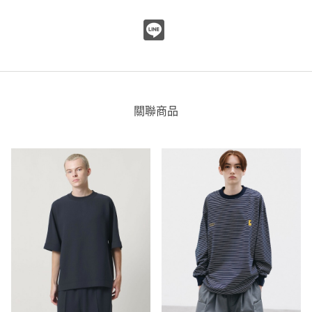
重量
重
輕
厚度
薄
厚
柔軟性
硬
軟
彈性
無彈性
彈性好
透明度
不透明
很透明
關聯商品