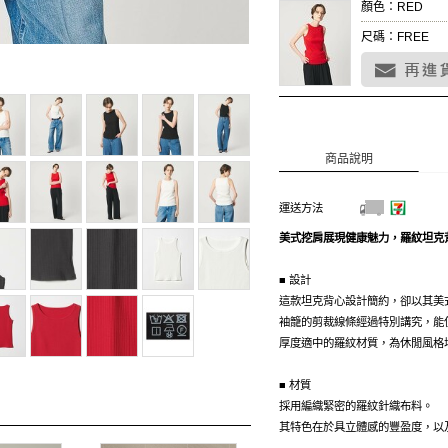
顏色：RED
尺碼：FREE
商品說明
運送方法
美式挖肩展現健康魅力，羅紋坦克
■ 設計
這款坦克背心設計簡約，卻以其美
袖籠的剪裁線條經過特別講究，能
厚度適中的羅紋材質，為休閒風格
■ 材質
採用編織緊密的羅紋針織布料。
其特色在於具立體感的豐盈度，以