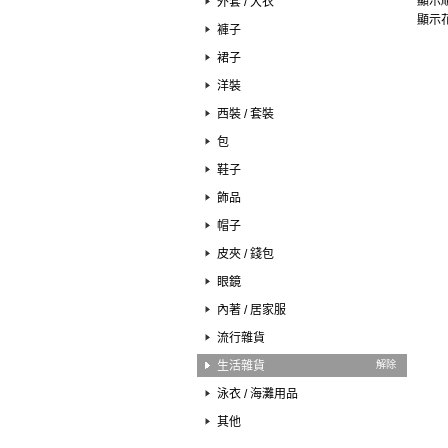
顯示順
外套 / 大衣
顯示花
褲子
裙子
洋裝
西裝 / 套裝
包
鞋子
飾品
帽子
皮夾 / 錢包
眼鏡
內著 / 居家服
流行雜貨
生活雜貨
解除
泳衣 / 海灘用品
其他