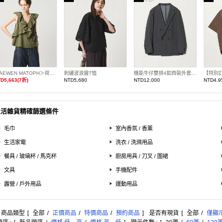
＜AEWEN MATOPH＞荷葉邊前交叉無袖罩衫
刺繡波浪邊T恤
機能牛仔雙排4釦西裝外套 UA COZY 橫向彈性
D5,663(7折)
NTD5,680
NTD12,000
NTD4,9
生活雜貨精確篩選條件
毛巾
室內香氛 / 香薰
生活家電
洗衣 / 洗滌用品
餐具 / 玻璃杯 / 馬克杯
廚房用具 / 刀叉 / 圍裙
文具
手機配件
露營 / 戶外用品
運動用品
: 商品類型
[
全部
/
正價商品
/
特價商品
/
預約商品
]
是否有現貨
[
全部
/
僅顯