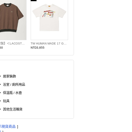
【特別訂製】＜LACOSTE＞橫條紋圓領T恤 日本製
TW HUMAN MADE 17 GRAPHIC T13
50
NTD3,855
居家裝飾
浴室 / 廁所用品
保溫瓶 / 水壺
玩具
其他生活雜貨
示現貨商品
]