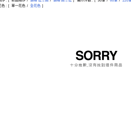
序 :
[
新品順序
/
價格 低→高
/
價格 高→低
]
顯示件數 :
[
30筆
/
60筆
/
120
色 :
[
單一花色
/
全花色
]