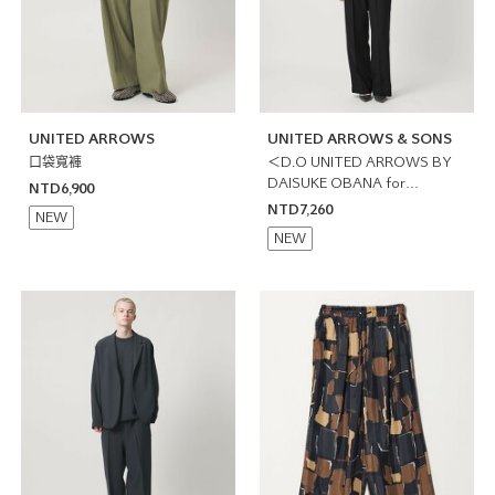
UNITED ARROWS
UNITED ARROWS & SONS
口袋寬褲
＜D.O UNITED ARROWS BY
DAISUKE OBANA for
NTD6,900
WOMEN＞雙摺寬褲 日本製
NTD7,260
NEW
NEW