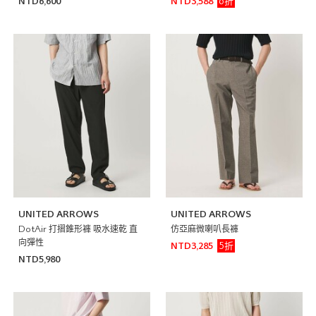
6折
NTD6,600
NTD3,588
UNITED ARROWS
UNITED ARROWS
DotAir 打摺錐形褲 吸水速乾 直
仿亞麻微喇叭長褲
向彈性
5折
NTD3,285
NTD5,980