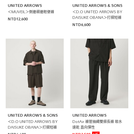
UNITED ARROWS
UNITED ARROWS & SONS
＜MUVEIL＞側邊褶邊輕便褲
＜D.O UNITED ARROWS BY
DAISUKE OBANA＞打摺短褲
NTD12,600
NTD6,600
UNITED ARROWS & SONS
UNITED ARROWS
＜D.O UNITED ARROWS BY
DotAir 褲管抽繩雙摺長褲 吸水
DAISUKE OBANA＞打摺短褲
速乾 直向彈性