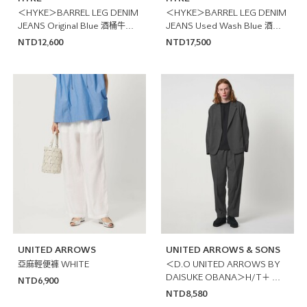
＜HYKE＞BARREL LEG DENIM
＜HYKE＞BARREL LEG DENIM
JEANS Original Blue 酒桶牛仔
JEANS Used Wash Blue 酒桶
長褲 日本製
牛仔長褲 日本製
NTD12,600
NTD17,500
UNITED ARROWS
UNITED ARROWS & SONS
亞麻輕便褲 WHITE
＜D.O UNITED ARROWS BY
DAISUKE OBANA＞H/T＋ 中
NTD6,900
央燙線長褲 日本製
NTD8,580