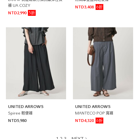
褲 UA COZY
6折
NTD3,408
5折
NTD2,990
UNITED ARROWS
UNITED ARROWS
Spiree 輕便褲
MANTECO POP 寬褲
6折
NTD5,980
NTD4,320