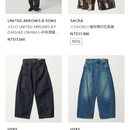
UNITED ARROWS & SONS
SACRA
＜D.O UNITED ARROWS BY
＜SACRA＞幾何學印花長褲
DAISUKE OBANA＞中央燙線輕
NTD11,900
便褲
NTD7,260
NEW
HYKE
HYKE