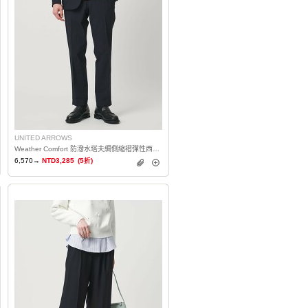
UNITED ARROWS
Weather Comfort 防潑水塔夫綢側縮褶彈性西裝褲
6,570→
NTD3,285
(5折)