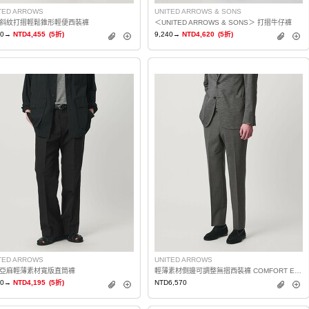
TED ARROWS
UNITED ARROWS & SONS
斜紋打摺輕鬆錐形輕便西裝褲
＜UNITED ARROWS & SONS＞ 打摺牛仔褲
10→
NTD4,455
(5折)
9,240→
NTD4,620
(5折)
TED ARROWS
UNITED ARROWS
亞麻輕薄素材寬版直筒褲
輕薄素材側邊可調整無摺西裝褲 COMFORT EASY‐MODEL 雙向彈性 EASY CARE
90→
NTD4,195
(5折)
NTD6,570