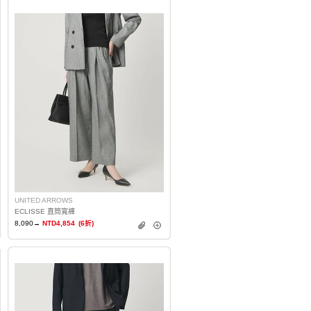
UNITED ARROWS
ECLISSE 直筒寬褲
8,090→
NTD4,854
(6折)