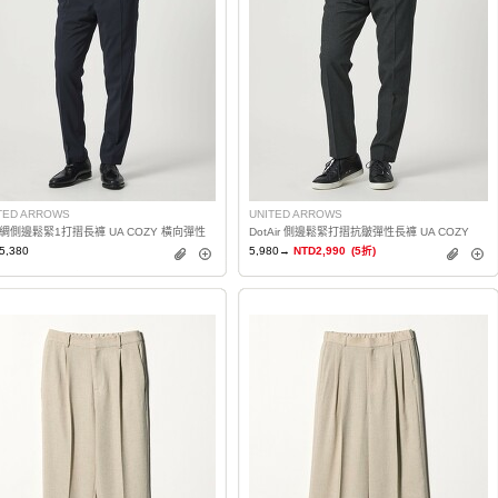
TED ARROWS
UNITED ARROWS
綢側邊鬆緊1打摺長褲 UA COZY 橫向彈性
DotAir 側邊鬆緊打摺抗皺彈性長褲 UA COZY
5,380
5,980→
NTD2,990
(5折)