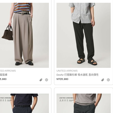
TED ARROWS
UNITED ARROWS
寬版褲
DotAir 打摺錐形褲 吸水速乾 直向彈性
5,980
NTD5,980