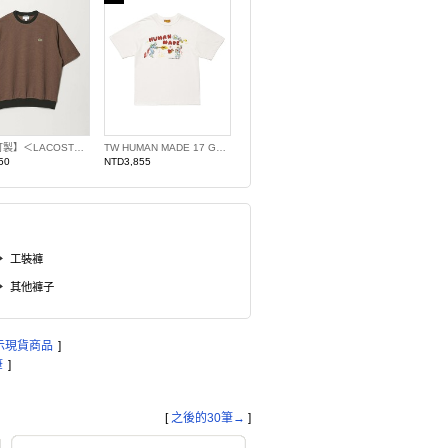
【特別訂製】＜LACOSTE＞橫條紋圓領T恤 日本製
TW HUMAN MADE 17 GRAPHIC T13
50
NTD3,855
工裝褲
其他褲子
示現貨商品
]
筆
]
[
之後的30筆→
]