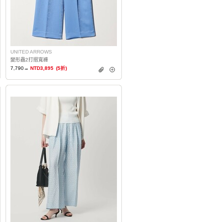
UNITED ARROWS
變形蟲2打摺寬褲
7,790→
NTD3,895
(5折)