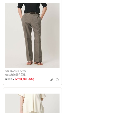
UNITED ARROWS
仿亞麻微喇叭長褲
6,570→
NTD3,285
(5折)