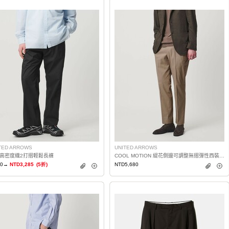
TED ARROWS
UNITED ARROWS
高密度織2打摺輕鬆長褲
COOL MOTION 緹花側邊可調整無摺彈性西裝褲 COMFORT EASY‐MODEL 涼感・吸水速乾
70→
NTD3,285
(5折)
NTD5,680