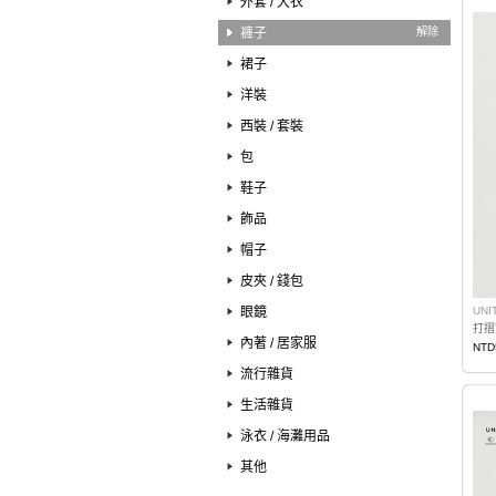
外套 / 大衣
褲子
解除
裙子
洋裝
西裝 / 套裝
包
鞋子
飾品
帽子
皮夾 / 錢包
眼鏡
UNI
打摺
內著 / 居家服
NTD
流行雜貨
生活雜貨
泳衣 / 海灘用品
其他