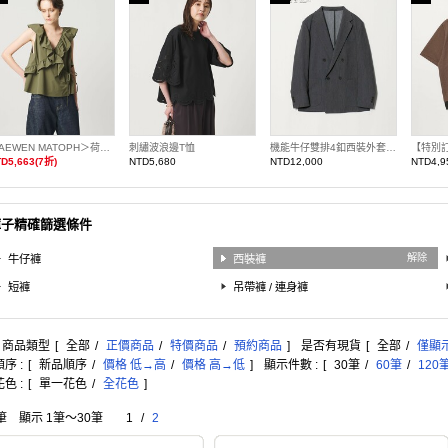
＜AEWEN MATOPH＞荷葉邊前交叉無袖罩衫
刺繡波浪邊T恤
機能牛仔雙排4釦西裝外套 UA COZY 橫向彈性
D5,663(7折)
NTD5,680
NTD12,000
NTD4,9
褲子精確篩選條件
解除
牛仔褲
西裝褲
短褲
吊帶褲 / 連身褲
: 商品類型
[
全部
/
正價商品
/
特價商品
/
預約商品
]
是否有現貨
[
全部
/
僅顯
序 :
[
新品順序
/
價格 低→高
/
價格 高→低
]
顯示件數 :
[
30筆
/
60筆
/
120
色 :
[
單一花色
/
全花色
]
筆 顯示 1筆〜30筆
1
/
2