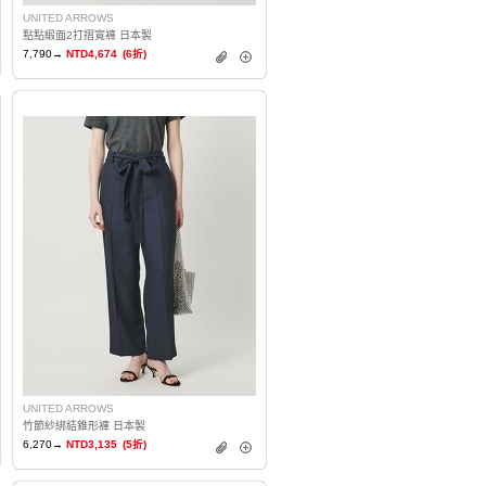
UNITED ARROWS
點點緞面2打摺寬褲 日本製
7,790→
NTD4,674
(6折)
UNITED ARROWS
竹節紗綁結錐形褲 日本製
6,270→
NTD3,135
(5折)