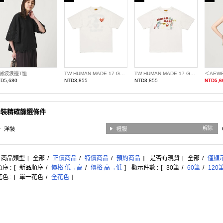
繡波浪邊T恤
TW HUMAN MADE 17 GRAPHIC T9
TW HUMAN MADE 17 GRAPHIC T13
D5,680
NTD3,855
NTD3,855
NTD5,6
洋裝精確篩選條件
解除
洋裝
禮服
: 商品類型
[
全部
/
正價商品
/
特價商品
/
預約商品
]
是否有現貨
[
全部
/
僅顯
序 :
[
新品順序
/
價格 低→高
/
價格 高→低
]
顯示件數 :
[
30筆
/
60筆
/
120
色 :
[
單一花色
/
全花色
]