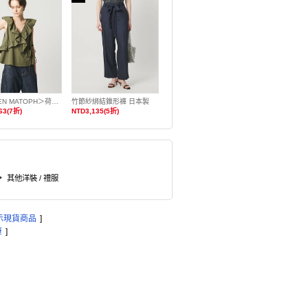
＜AEWEN MATOPH＞荷葉邊前交叉無袖罩衫
竹節紗綁結錐形褲 日本製
63(7折)
NTD3,135(5折)
其他洋裝 / 禮服
示現貨商品
]
筆
]