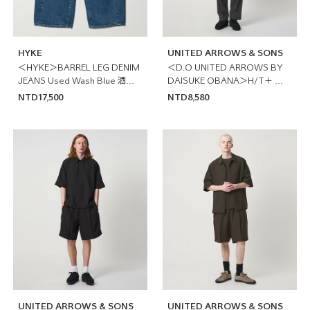
HYKE
UNITED ARROWS & SONS
＜HYKE＞BARREL LEG DENIM
＜D.O UNITED ARROWS BY
JEANS Used Wash Blue 酒桶
DAISUKE OBANA＞H/T＋ 中
牛仔長褲 日本製
央燙線長褲 日本製
NTD17,500
NTD8,580
UNITED ARROWS & SONS
UNITED ARROWS & SONS