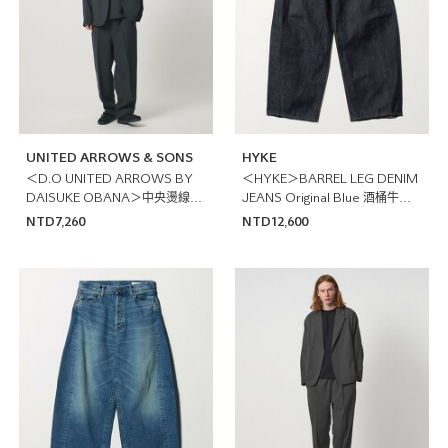
UNITED ARROWS & SONS
HYKE
＜D.O UNITED ARROWS BY
＜HYKE＞BARREL LEG DENIM
DAISUKE OBANA＞中央燙線輕
JEANS Original Blue 酒桶牛仔
便褲
長褲 日本製
NTD7,260
NTD12,600