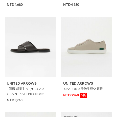
NTD4,680
NTD4,680
UNITED ARROWS
UNITED ARROWS
【特別訂製】＜L/UCCA＞
＜hALON＞柔軟牛津休閒鞋
GRAIN LEATHER CROSS
5折
NTD3,960
SANDAL 交叉涼鞋
NTD9,240