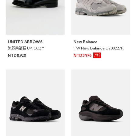
UNITED ARROWS
New Balance
流蘇樂福鞋 UA COZY
TW New Balance U200227R
7折
NTD8,920
NTD3,976