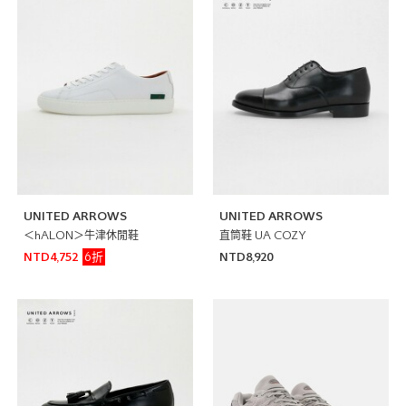
UNITED ARROWS
UNITED ARROWS
＜hALON＞牛津休閒鞋
直筒鞋 UA COZY
6折
NTD4,752
NTD8,920