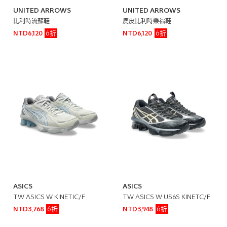
UNITED ARROWS
UNITED ARROWS
比利時流蘇鞋
麂皮比利時樂福鞋
6折
6折
NTD6,120
NTD6,120
ASICS
ASICS
TW ASICS W KINETIC/F
TW ASICS W US6S KINETC/F
6折
6折
NTD3,768
NTD3,948