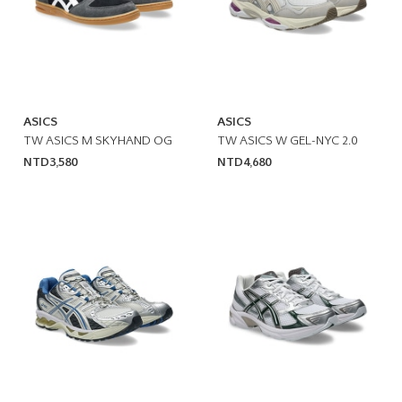
ASICS
ASICS
TW ASICS M SKYHAND OG
TW ASICS W GEL-NYC 2.0
NTD3,580
NTD4,680