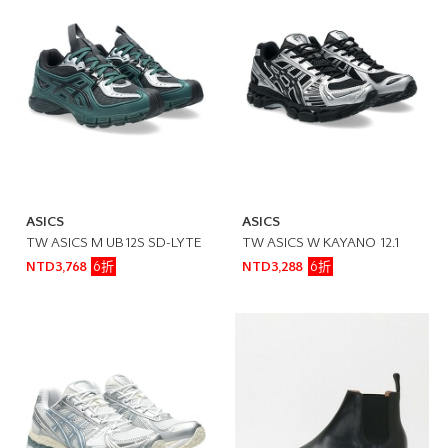
ASICS
ASICS
TW ASICS M UB12S SD-LYTE
TW ASICS W KAYANO 12.1
6折
6折
NTD3,768
NTD3,288