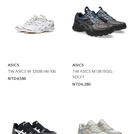
ASICS
ASICS
TW ASICS W 1203B146-100
TW ASICS M UB13GEL-
SDLYT
NTD4,580
NTD6,280