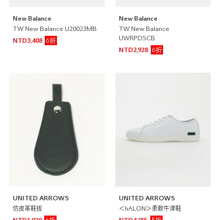
New Balance
New Balance
TW New Balance U20023MB
TW New Balance
UWRPDSCB
6折
NTD3,408
6折
NTD2,928
UNITED ARROWS
UNITED ARROWS
仿皮革鞋拔
＜hALON＞柔軟牛津鞋