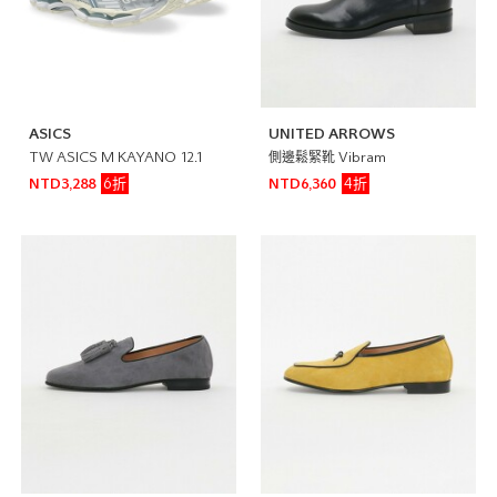
ASICS
UNITED ARROWS
TW ASICS M KAYANO 12.1
側邊鬆緊靴 Vibram
6折
4折
NTD3,288
NTD6,360