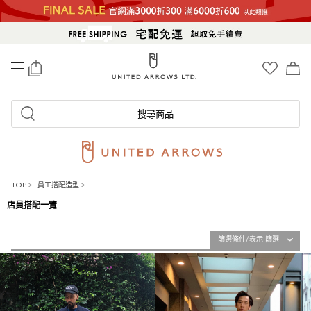
0
搜尋商品
TOP
>
員工搭配造型
>
店員搭配一覽
篩選條件/表示 篩選