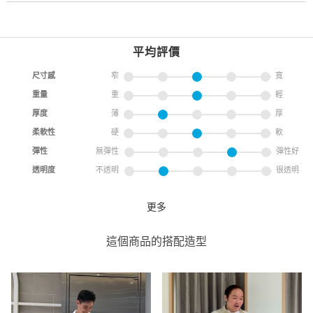
平均評價
尺寸感
窄
寬
重量
重
輕
厚度
薄
厚
柔軟性
硬
軟
彈性
無彈性
彈性好
透明度
不透明
很透明
更多
台灣限定 黑色貓咪插畫短袖T恤
coen
這個商品的搭配造型
coen 台中LaLaport
0cm
尺寸感
窄
寬