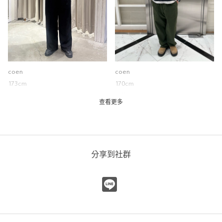
柔軟性
硬
軟
彈性
無彈性
彈性好
透明度
不透明
很透明
coen
coen
173cm
170cm
DK.Gray / L
Off White / S
台灣限定 黑色貓咪插畫短袖T恤
查看更多
coen
coen 新竹巨城店
170cm
分享到社群
尺寸感
窄
寬
重量
重
輕
厚度
薄
厚
柔軟性
硬
軟
彈性
無彈性
彈性好