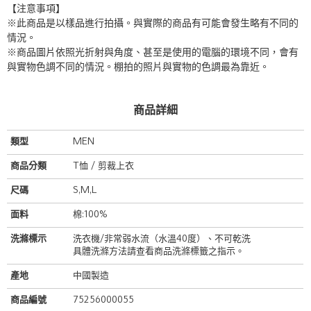
【注意事項】
※此商品是以樣品進行拍攝。與實際的商品有可能會發生略有不同的
情況。
※商品圖片依照光折射與角度、甚至是使用的電腦的環境不同，會有
與實物色調不同的情況。棚拍的照片與實物的色調最為靠近。
商品詳細
類型
MEN
商品分類
T恤 / 剪裁上衣
尺碼
S,M,L
面料
棉:100%
洗滌標示
洗衣機/非常弱水流（水溫40度）、不可乾洗
具體洗滌方法請查看商品洗滌標籤之指示。
產地
中國製造
商品編號
75256000055