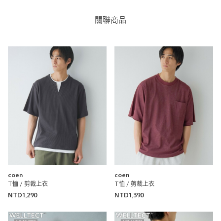
透明度
不透明
很透明
關聯商品
台灣限定 黑色貓咪插畫短袖T恤
coen
coen 新竹巨城店
173cm
尺寸感
窄
寬
重量
重
輕
厚度
薄
厚
coen
coen
柔軟性
硬
軟
T恤 / 剪裁上衣
T恤 / 剪裁上衣
NTD1,290
NTD1,390
彈性
無彈性
彈性好
透明度
不透明
很透明