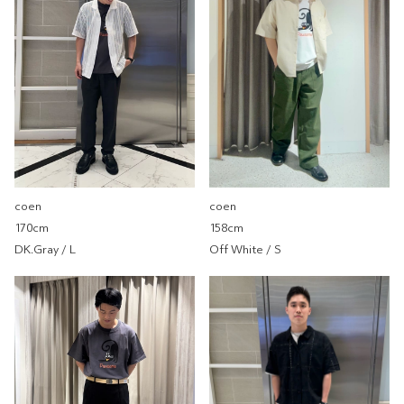
重量
重
輕
厚度
薄
厚
柔軟性
硬
軟
彈性
無彈性
彈性好
透明度
不透明
很透明
coen
coen
170cm
158cm
貓咪圖踢
DK.Gray / L
Off White / S
coen
coen 微風南山店
170cm
尺寸感
窄
寬
重量
重
輕
厚度
薄
厚