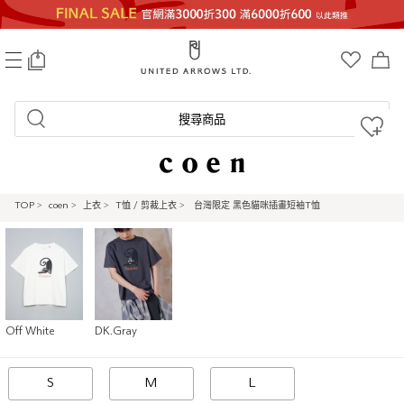
0
搜尋商品
TOP
>
coen
>
上衣
>
T恤 / 剪裁上衣
>
台灣限定 黑色貓咪插畫短袖T恤
Off White
DK.Gray
S
M
L